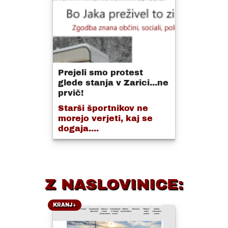
Prejeli smo protest
glede stanja v Zarici...ne
prvič!
Starši športnikov ne
morejo verjeti, kaj se
dogaja....
Z NASLOVINICE:
KRANJ+