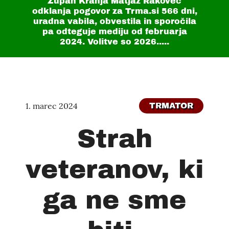
Župan Kranja Matjaž Rakovec
odklanja pogovor za Trma.si
566 dni
,
uradna vabila, obvestila in sporočila
pa odteguje mediju od februarja
2024. Volitve so 2026.....
1. marec 2024
TRMATOR
Strah
veteranov, ki
ga ne sme