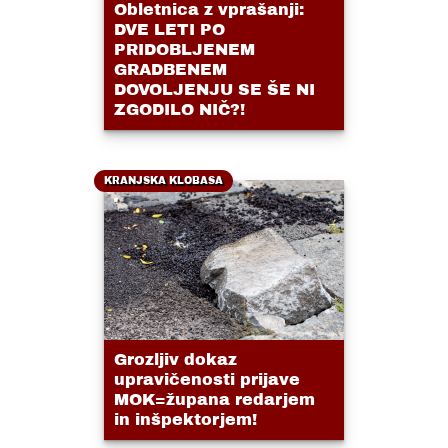
Obletnica z vprašanji:
DVE LETI PO
PRIDOBLJENEM
GRADBENEM
DOVOLJENJU SE ŠE NI
ZGODILO NIČ?!
KRANJSKA KLOBASA
Grozljiv dokaz
upravičenosti prijave
MOK=župana redarjem
in inšpektorjem!