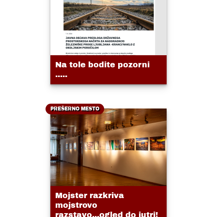
Na tole bodite pozorni
.....
PREŠERNO MESTO
Mojster razkriva
mojstrovo
razstavo...ogled do jutri!