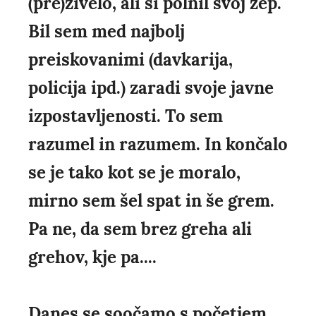
(pre)živelo, ali si polnil svoj žep.
Bil sem med najbolj
preiskovanimi (davkarija,
policija ipd.) zaradi svoje javne
izpostavljenosti. To sem
razumel in razumem. In končalo
se je tako kot se je moralo,
mirno sem šel spat in še grem.
Pa ne, da sem brez greha ali
grehov, kje pa....
Danes se soočamo s početjem