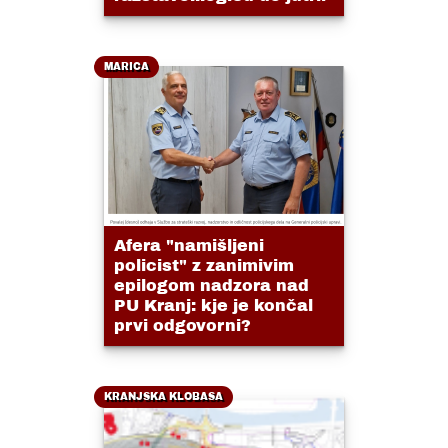
MARICA
Afera "namišljeni
policist" z zanimivim
epilogom nadzora nad
PU Kranj: kje je končal
prvi odgovorni?
KRANJSKA KLOBASA