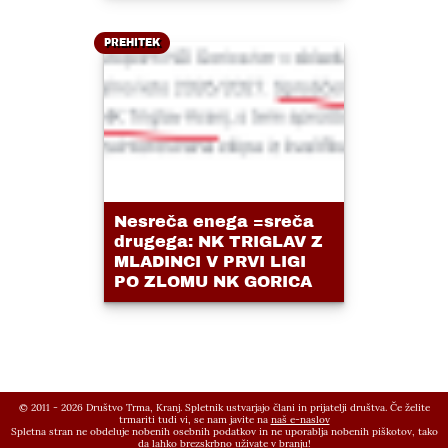
PREHITEK
Nesreča enega =sreča
drugega: NK TRIGLAV Z
MLADINCI V PRVI LIGI
PO ZLOMU NK GORICA
© 2011 - 2026 Društvo Trma, Kranj. Spletnik ustvarjajo člani in prijatelji društva. Če želite
trmariti tudi vi, se nam javite na
naš e-naslov
Spletna stran ne obdeluje nobenih osebnih podatkov in ne uporablja nobenih piškotov, tako
da lahko brezskrbno uživate v branju!