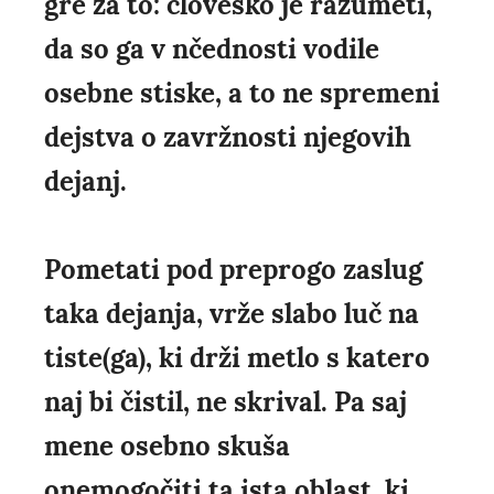
gre za to: človeško je razumeti,
da so ga v nčednosti vodile
osebne stiske, a to ne spremeni
dejstva o zavržnosti njegovih
dejanj.
Pometati pod preprogo zaslug
taka dejanja, vrže slabo luč na
tiste(ga), ki drži metlo s katero
naj bi čistil, ne skrival. Pa saj
mene osebno skuša
onemogočiti ta ista oblast, ki