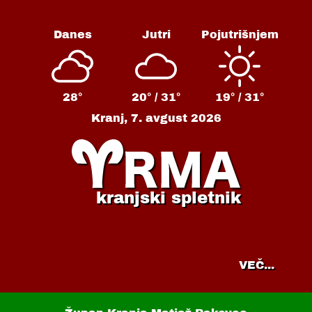
Danes
Jutri
Pojutrišnjem
28°
20° /
31°
19° /
31°
Kranj,
7. avgust 2026
kranjski spletnik
VEČ...