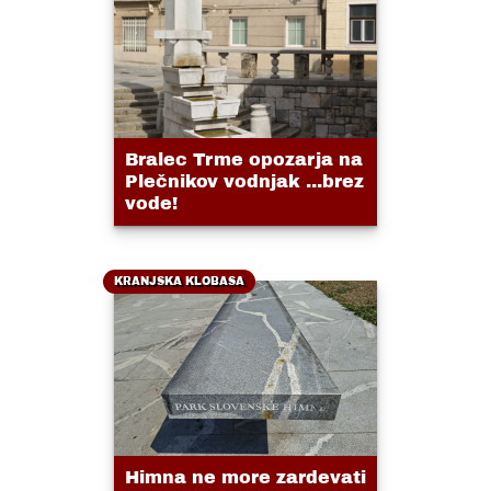
Bralec Trme opozarja na
Plečnikov vodnjak ...brez
vode!
KRANJSKA KLOBASA
Himna ne more zardevati