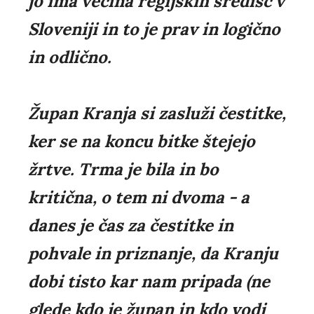
jo ima večina regijskih središč v
Sloveniji in to je prav in logično
in odlično.
Župan Kranja si zasluži čestitke,
ker se na koncu bitke štejejo
žrtve. Trma je bila in bo
kritična, o tem ni dvoma - a
danes je čas za čestitke in
pohvale in priznanje, da Kranju
dobi tisto kar nam pripada (ne
glede kdo je župan in kdo vodi