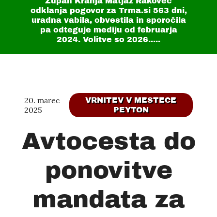
Župan Kranja Matjaž Rakovec
odklanja pogovor za Trma.si
563 dni
,
uradna vabila, obvestila in sporočila
pa odteguje mediju od februarja
2024. Volitve so 2026.....
20. marec
VRNITEV V MESTECE
2025
PEYTON
Avtocesta do
ponovitve
mandata za