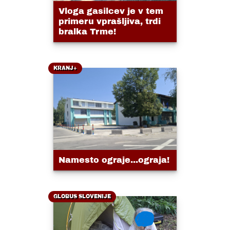
Vloga gasilcev je v tem
primeru vprašljiva, trdi
bralka Trme!
KRANJ+
Namesto ograje...ograja!
GLOBUS SLOVENIJE