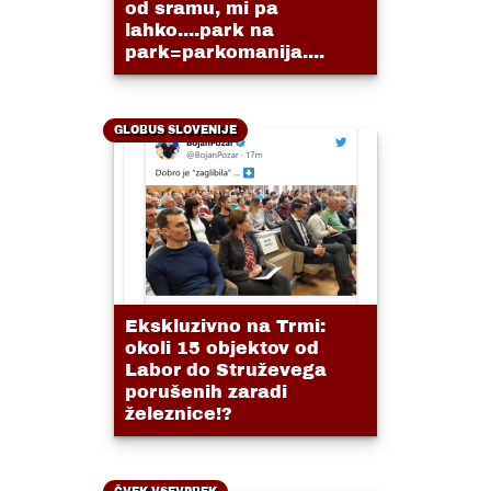
od sramu, mi pa
lahko....park na
park=parkomanija....
GLOBUS SLOVENIJE
Ekskluzivno na Trmi:
okoli 15 objektov od
Labor do Struževega
porušenih zaradi
železnice!?