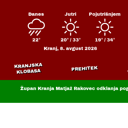
Danes
Jutri
Pojutrišnjem
22°
20° /
33°
19° /
34°
Kranj,
8. avgust 2026
KRANJSKA
PREHITEK
KLOBASA
Župan Kranja Matjaž Rakovec odklanja po