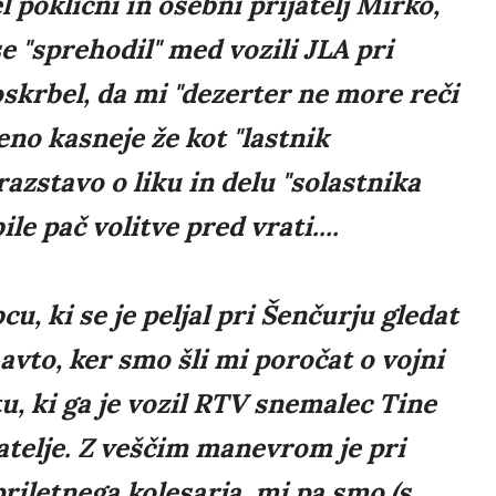
 poklicni in osebni prijatelj Mirko,
se "sprehodil" med vozili JLA pri
skrbel, da mi "dezerter ne more reči
veno kasneje že kot "lastnik
azstavo o liku in delu "solastnika
le pač volitve pred vrati....
cu, ki se je peljal pri Šenčurju gledat
avto, ker smo šli mi poročat o vojni
tu, ki ga je vozil RTV snemalec Tine
jatelje. Z veščim manevrom je pri
riletnega kolesarja, mi pa smo (s