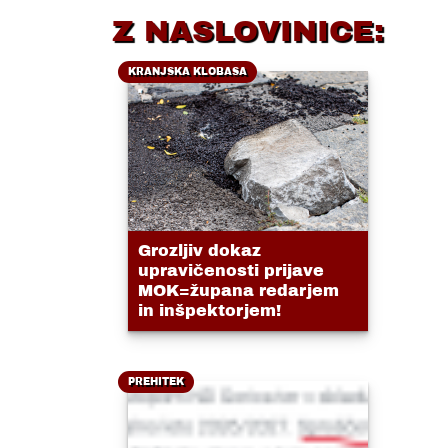
Z NASLOVINICE:
KRANJSKA KLOBASA
Grozljiv dokaz
upravičenosti prijave
MOK=župana redarjem
in inšpektorjem!
PREHITEK