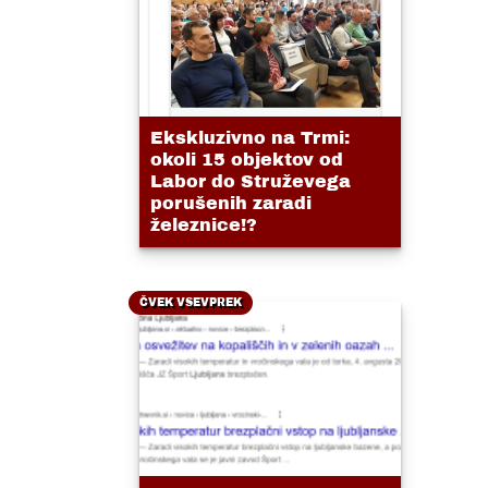
Ekskluzivno na Trmi:
okoli 15 objektov od
Labor do Struževega
porušenih zaradi
železnice!?
ČVEK VSEVPREK