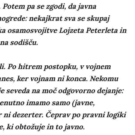
 Potem pa se zgodi, da javna
ogrede: nekajkrat sva se skupaj
ika osamosvojitve Lojzeta Peterleta in
 na sodišču.
ali. Po hitrem postopku, v vojnem
danes, ker vojnam ni konca. Nekomu
 je seveda na moč odgovorno dejanje:
Trenutno imamo samo (javne,
r ni dezerter. Čeprav po pravni logiki
 ki obtožuje in to javno.