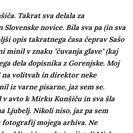
iča. Takrat sva delala za
 Slovenske novice. Bila sva pa (in sva
boljši opis takratnega časa čeprav Sašo
i minil v znaku "čuvanja glave" (kaj
vojega dela dopisnika z Gorenjske. Moj
 na volitvah in direktor neke
l iz varne pisarne, jaz sem se.
l v avto k Mirku Kunšiču in sva šla
a Ljubelj. Nikoli niso, jaz pa sem
 fotografij mojega arhiva. Ne