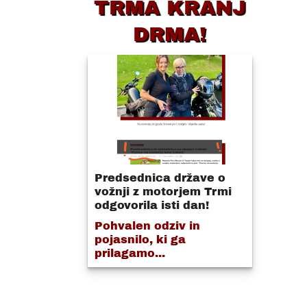
TRMA KRANJ
DRMA!
Predsednica države o
vožnji z motorjem Trmi
odgovorila isti dan!
Pohvalen odziv in
pojasnilo, ki ga
prilagamo...