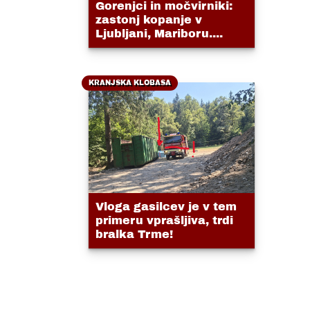
Gorenjci in močvirniki:
zastonj kopanje v
Ljubljani, Mariboru....
KRANJSKA KLOBASA
Vloga gasilcev je v tem
primeru vprašljiva, trdi
bralka Trme!