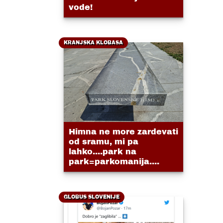
vode!
KRANJSKA KLOBASA
Himna ne more zardevati
od sramu, mi pa
lahko....park na
park=parkomanija....
GLOBUS SLOVENIJE