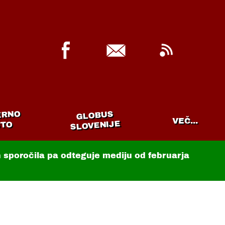
ERNO
GLOBUS
VEČ...
SLOVENIJE
TO
in sporočila pa odteguje mediju od februarja