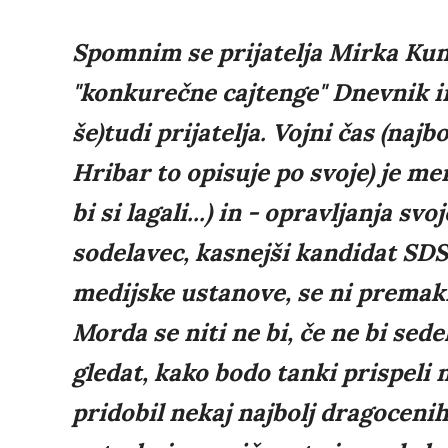
Spomnim se prijatelja Mirka Kunš
"konkurečne cajtenge" Dnevnik in
še)tudi prijatelja. Vojni čas (naj
Hribar to opisuje po svoje) je men
bi si lagali...) in - opravljanja s
sodelavec, kasnejši kandidat SDS
medijske ustanove, se ni premakni
Morda se niti ne bi, če ne bi sede
gledat, kako bodo tanki prispeli n
pridobil nekaj najbolj dragocenih