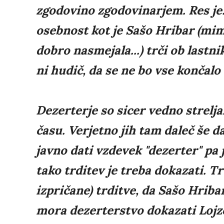
zgodovino zgodovinarjem. Res je.
osebnost kot je Sašo Hribar (mim
dobro nasmejala...) trči ob lastn
ni hudič, da se ne bo vse končalo
Dezerterje so sicer vedno strelj
času. Verjetno jih tam daleč še 
javno dati vzdevek "dezerter" pa
tako trditev je treba dokazati. 
izpričane) trditve, da Sašo Hriba
mora dezerterstvo dokazati Lojze,