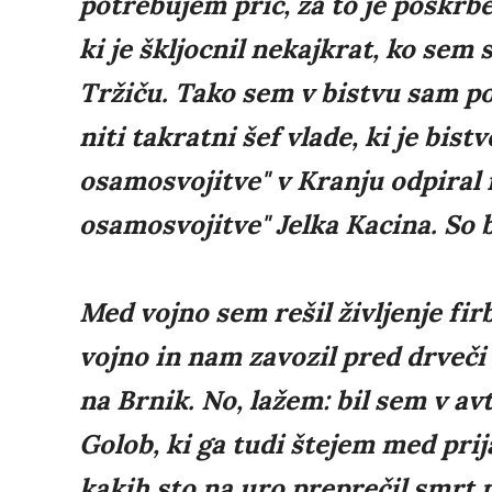
potrebujem prič, za to je poskrbel
ki je škljocnil nekajkrat, ko sem 
Tržiču. Tako sem v bistvu sam po
niti takratni šef vlade, ki je bist
osamosvojitve" v Kranju odpiral r
osamosvojitve" Jelka Kacina. So bi
Med vojno sem rešil življenje firb
vojno in nam zavozil pred drveči 
na Brnik. No, lažem: bil sem v av
Golob, ki ga tudi štejem med pri
kakih sto na uro preprečil smrt p