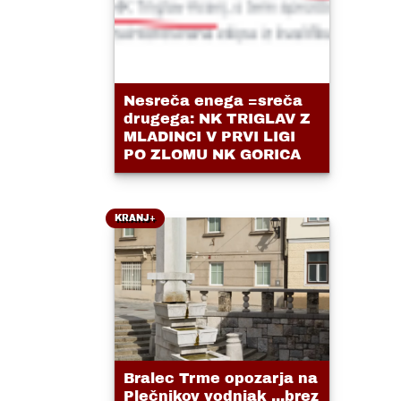
Nesreča enega =sreča
drugega: NK TRIGLAV Z
MLADINCI V PRVI LIGI
PO ZLOMU NK GORICA
KRANJ+
Bralec Trme opozarja na
Plečnikov vodnjak ...brez