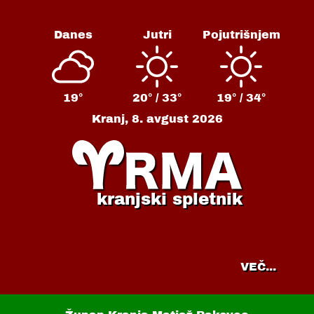
Danes
Jutri
Pojutrišnjem
19°
20° /
33°
19° /
34°
Kranj,
8. avgust 2026
kranjski spletnik
VEČ...