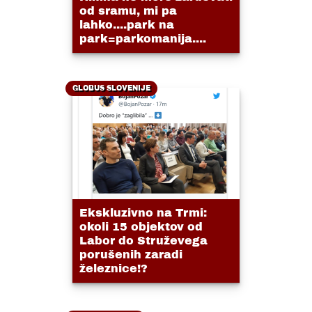
od sramu, mi pa
lahko....park na
park=parkomanija....
GLOBUS SLOVENIJE
Ekskluzivno na Trmi:
okoli 15 objektov od
Labor do Struževega
porušenih zaradi
železnice!?