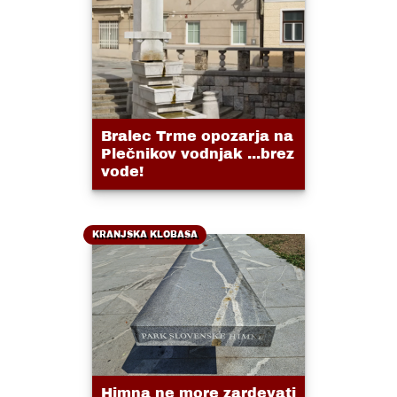
Bralec Trme opozarja na
Plečnikov vodnjak ...brez
vode!
KRANJSKA KLOBASA
Himna ne more zardevati