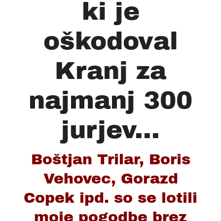
ki je
oškodoval
Kranj za
najmanj 300
jurjev...
Boštjan Trilar, Boris
Vehovec, Gorazd
Copek ipd. so se lotili
moje pogodbe brez