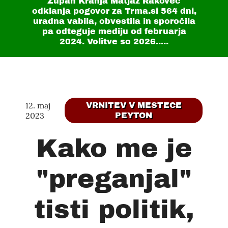
Župan Kranja Matjaž Rakovec
odklanja pogovor za Trma.si
564 dni
,
uradna vabila, obvestila in sporočila
pa odteguje mediju od februarja
2024. Volitve so 2026.....
12. maj
VRNITEV V MESTECE
2023
PEYTON
Kako me je
"preganjal"
tisti politik,