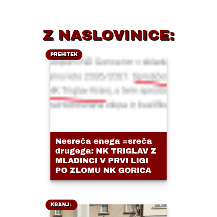
Z NASLOVINICE:
PREHITEK
Nesreča enega =sreča
drugega: NK TRIGLAV Z
MLADINCI V PRVI LIGI
PO ZLOMU NK GORICA
KRANJ+