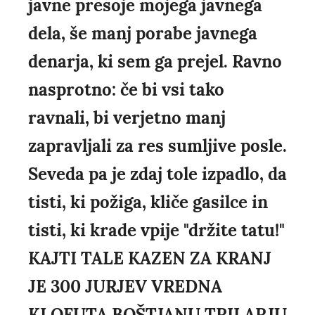
javne presoje mojega javnega
dela, še manj porabe javnega
denarja, ki sem ga prejel. Ravno
nasprotno: če bi vsi tako
ravnali, bi verjetno manj
zapravljali za res sumljive posle.
Seveda pa je zdaj tole izpadlo, da
tisti, ki požiga, kliče gasilce in
tisti, ki krade vpije "držite tatu!"
KAJTI TALE KAZEN ZA KRANJ
JE 300 JURJEV VREDNA
KLOFUTA BOŠTJANU TRILARJU