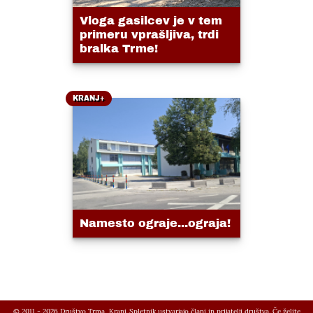
Vloga gasilcev je v tem
primeru vprašljiva, trdi
bralka Trme!
KRANJ+
Namesto ograje...ograja!
© 2011 - 2026 Društvo Trma, Kranj. Spletnik ustvarjajo člani in prijatelji društva. Če želite