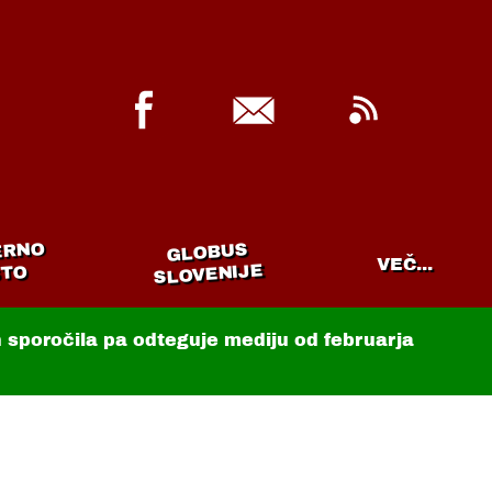
ERNO
GLOBUS
VEČ...
SLOVENIJE
TO
in sporočila pa odteguje mediju od februarja