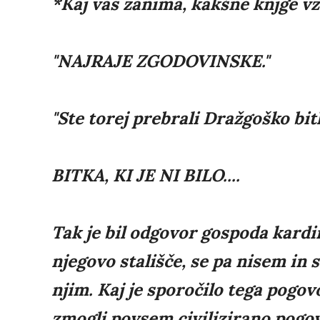
*Kaj vas zanima, kakšne knjge v
"NAJRAJE ZGODOVINSKE."
"Ste torej prebrali Dražgoško bit
BITKA, KI JE NI BILO....
Tak je bil odgovor gospoda kardi
njegovo stališče, se pa nisem in s
njim. Kaj je sporočilo tega pogo
zmogli povsem civilizirano pogov