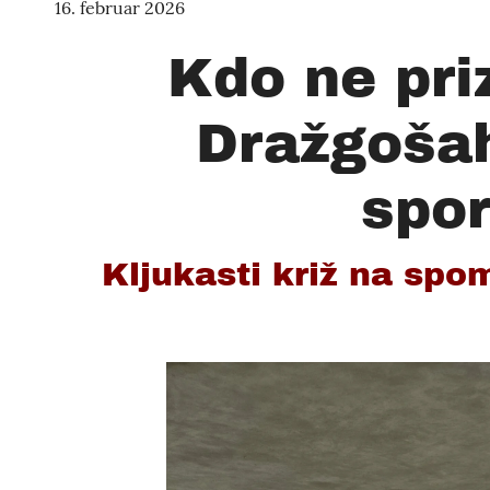
16. februar 2026
Kdo ne pri
Dražgošah
spor
Kljukasti križ na spom