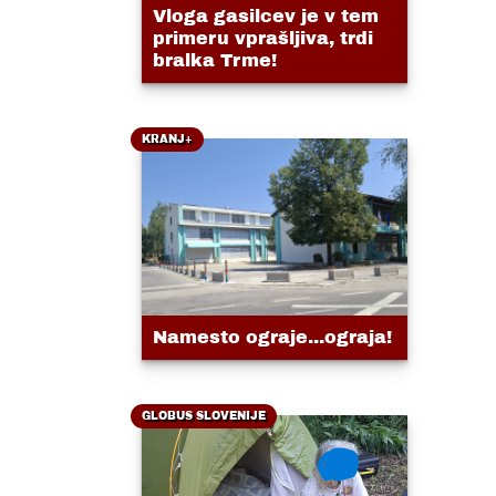
Vloga gasilcev je v tem
primeru vprašljiva, trdi
bralka Trme!
KRANJ+
Namesto ograje...ograja!
GLOBUS SLOVENIJE