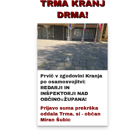
TRMA KRANJ
DRMA!
Prvič v zgodovini Kranja
po osamosvojitvi:
REDARJI IN
INŠPEKTORJI NAD
OBČINO=ŽUPANA!
Prijavo suma prekrška
oddala Trma. si - občan
Miran Šubic