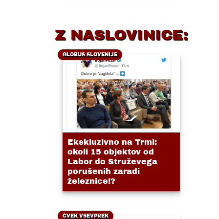
Z NASLOVINICE:
GLOBUS SLOVENIJE
Ekskluzivno na Trmi:
okoli 15 objektov od
Labor do Struževega
porušenih zaradi
železnice!?
ČVEK VSEVPREK