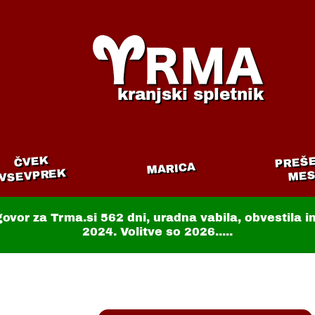
kranjski spletnik
PREŠ
ČVEK
MARICA
VSEVPREK
MES
govor za Trma.si
562 dni
, uradna vabila, obvestila 
2024. Volitve so 2026.....