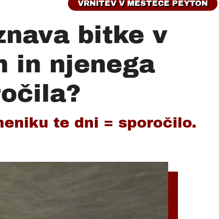
VRNITEV V MESTECE PEYTON
znava bitke v
 in njenega
očila?
eniku te dni = sporočilo.