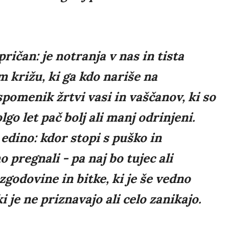
ričan: je notranja v nas in tista
m križu, ki ga kdo nariše na
spomenik žrtvi vasi in vaščanov, ki so
olgo let pač bolj ali manj odrinjeni.
 edino: kdor stopi s puško in
pregnali - pa naj bo tujec ali
zgodovine in bitke, ki je še vedno
i je ne priznavajo ali celo zanikajo.