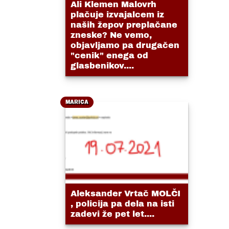
Ali Klemen Malovrh
plačuje izvajalcem iz
naših žepov preplačane
zneske? Ne vemo,
objavljamo pa drugačen
"cenik" enega od
glasbenikov....
MARICA
Aleksander Vrtač MOLČI
, policija pa dela na isti
zadevi že pet let....