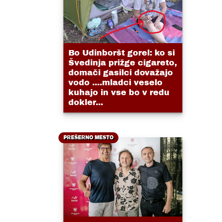
Bo Udinboršt gorel: ko si
Švedinja prižge cigareto,
domači gasilci dovažajo
vodo ....mladci veselo
kuhajo in vse bo v redu
dokler...
PREŠERNO MESTO