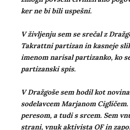
ker ne bi bili uspešni.
V življenju sem se srečal z Dražg
Takrattni partizan in kasneje slik
imenom narisal partizanko, ko s
partizanski spis.
V Dražgoše sem hodil kot novina
sodelavcem Marjanom Cigličem. P
peresom, a tudi s srcem. Sem vn
strani, vnuk aktivista OF in zapo