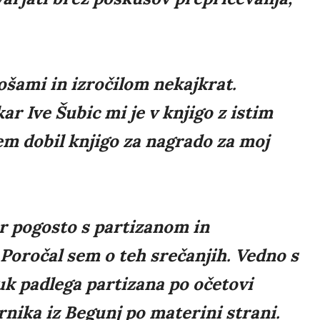
ošami in izročilom nekajkrat.
ar Ive Šubic mi je v knjigo z istim
em dobil knjigo za nagrado za moj
r pogosto s partizanom in
oročal sem o teh srečanjih. Vedno s
uk padlega partizana po očetovi
rnika iz Begunj po materini strani.