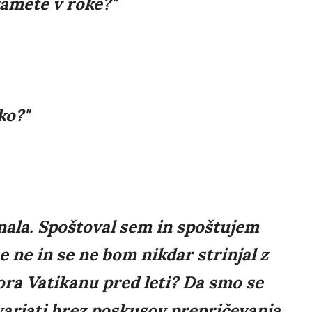
zamete v roke?"
ko?"
nala. Spoštoval sem in spoštujem
e ne in se ne bom nikdar strinjal z
vora Vatikanu pred leti? Da smo se
arjati brez poskusov prepričevanja,