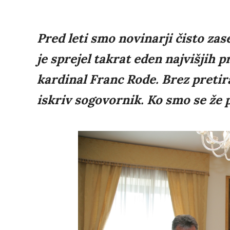
Pred leti smo novinarji čisto zase
je sprejel takrat eden najvišjih 
kardinal Franc Rode. Brez pretira
iskriv sogovornik. Ko smo se že p