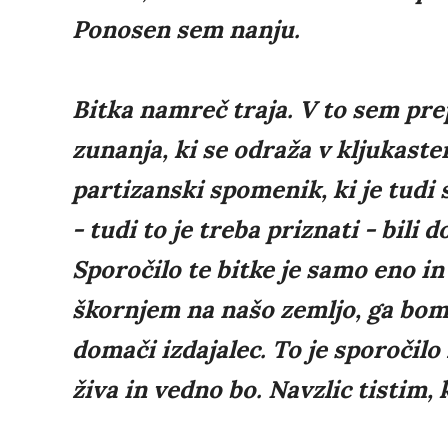
Ponosen sem nanju.
Bitka namreč traja. V to sem prep
zunanja, ki se odraža v kljukaste
partizanski spomenik, ki je tudi 
- tudi to je treba priznati - bili d
Sporočilo te bitke je samo eno in
škornjem na našo zemljo, ga bomo 
domači izdajalec. To je sporočilo 
živa in vedno bo. Navzlic tistim, k