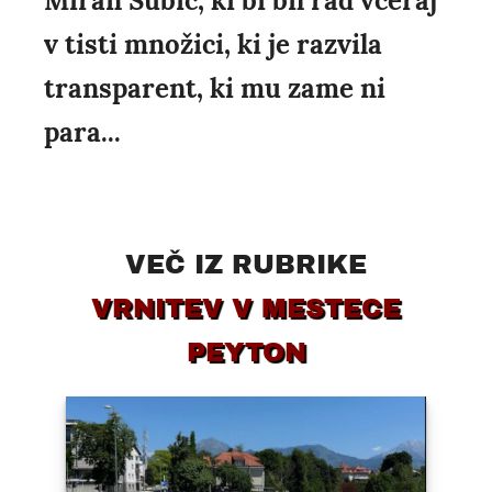
Miran Šubic, ki bi bil rad včeraj
v tisti množici, ki je razvila
transparent, ki mu zame ni
para...
VEČ IZ RUBRIKE
VRNITEV V MESTECE
PEYTON