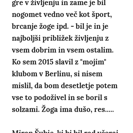
gre v življenju in zame je bil
nogomet vedno več kot šport,
brcanje žoge ipd. - bil je in je
najboljši približek življenju z
vsem dobrim in vsem ostalim.
Ko sem 2015 slavil z "mojim"
klubom v Berlinu, si nisem
mislil, da bom desetletje potem
vse to podoživel in se boril s
solzami. Žoga ima dušo, res.....