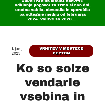
Župan Kranja Matjaž Rakovec
odklanja pogovor za Trma.si
565 dni
,
uradna vabila, obvestila in sporočila
pa odteguje mediju od februarja
2024. Volitve so 2026.....
1. junij
VRNITEV V MESTECE
2025
PEYTON
Ko so solze
vendarle
vsebina in