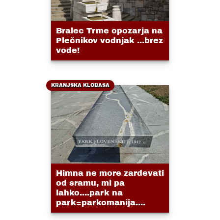
Bralec Trme opozarja na
Plečnikov vodnjak ...brez
vode!
KRANJSKA KLOBASA
Himna ne more zardevati
od sramu, mi pa
lahko....park na
park=parkomanija....