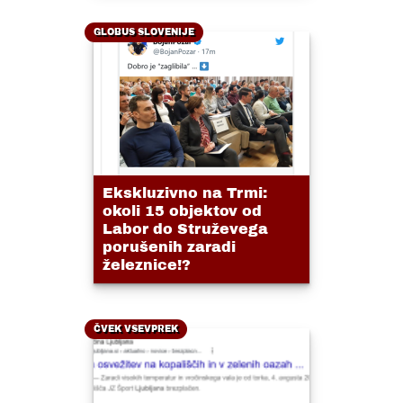
GLOBUS SLOVENIJE
Ekskluzivno na Trmi:
okoli 15 objektov od
Labor do Struževega
porušenih zaradi
železnice!?
ČVEK VSEVPREK