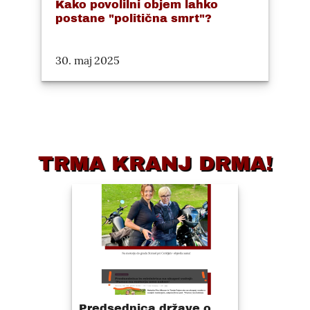
Kako povolilni objem lahko
postane "politična smrt"?
30. maj 2025
TRMA KRANJ DRMA!
Predsednica države o