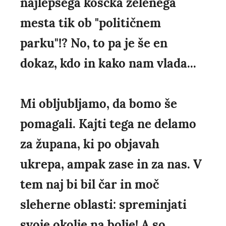
najlepšega koščka zelenega
mesta tik ob "političnem
parku"!? No, to pa je še en
dokaz, kdo in kako nam vlada...
Mi obljubljamo, da bomo še
pomagali. Kajti tega ne delamo
za župana, ki po objavah
ukrepa, ampak zase in za nas. V
tem naj bi bil čar in moč
sleherne oblasti: spreminjati
svoje okolje na bolje! A so