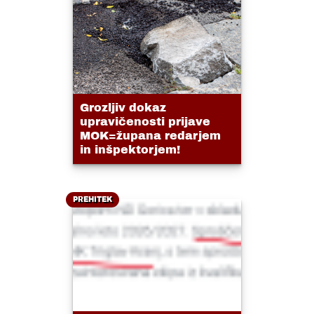
Grozljiv dokaz
upravičenosti prijave
MOK=župana redarjem
in inšpektorjem!
PREHITEK