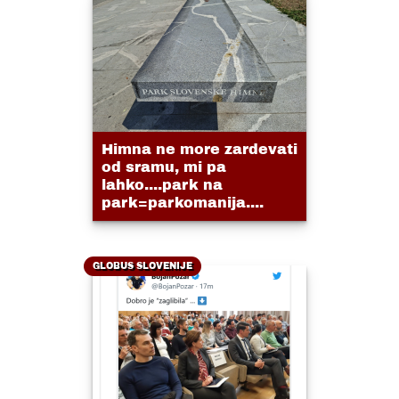
Himna ne more zardevati
od sramu, mi pa
lahko....park na
park=parkomanija....
GLOBUS SLOVENIJE