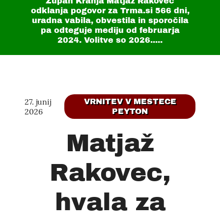
Župan Kranja Matjaž Rakovec
odklanja pogovor za Trma.si
566 dni
,
uradna vabila, obvestila in sporočila
pa odteguje mediju od februarja
2024. Volitve so 2026.....
27. junij
VRNITEV V MESTECE
2026
PEYTON
Matjaž
Rakovec,
hvala za