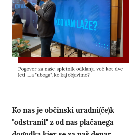
Pogovor za naše spletnik odklanja več kot dve
leti ....a "uboga", ko kaj objavimo?
Ko nas je občinski uradni(če)k
"odstranil" z od nas plačanega
dogodka kjer se za naš denar