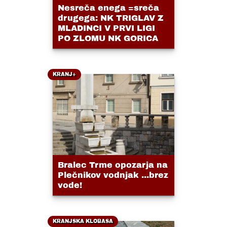
Nesreča enega =sreča
drugega: NK TRIGLAV Z
MLADINCI V PRVI LIGI
PO ZLOMU NK GORICA
KRANJ+
Bralec Trme opozarja na
Plečnikov vodnjak ...brez
vode!
KRANJSKA KLOBASA