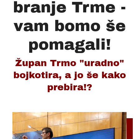
branje Trme -
vam bomo še
pomagali!
Župan Trmo "uradno"
bojkotira, a jo še kako
prebira!?