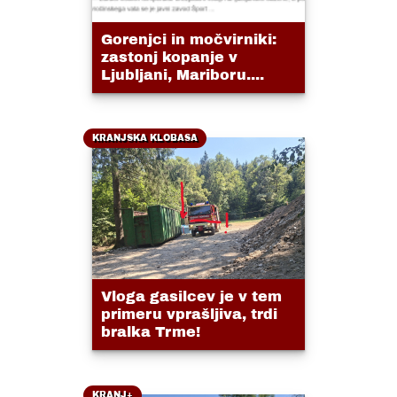
Gorenjci in močvirniki:
zastonj kopanje v
Ljubljani, Mariboru....
KRANJSKA KLOBASA
Vloga gasilcev je v tem
primeru vprašljiva, trdi
bralka Trme!
KRANJ+