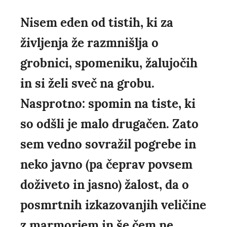
Nisem eden od tistih, ki za
življenja že razmnišlja o
grobnici, spomeniku, žalujočih
in si želi sveč na grobu.
Nasprotno: spomin na tiste, ki
so odšli je malo drugačen. Zato
sem vedno sovražil pogrebe in
neko javno (pa čeprav povsem
doživeto in jasno) žalost, da o
posmrtnih izkazovanjih veličine
z marmorjem in še čem ne