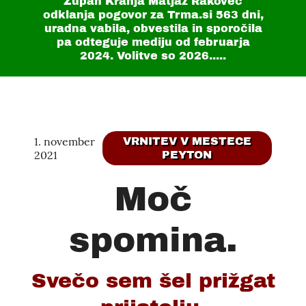
Župan Kranja Matjaž Rakovec
odklanja pogovor za Trma.si
563 dni
,
uradna vabila, obvestila in sporočila
pa odteguje mediju od februarja
2024. Volitve so 2026.....
1. november
VRNITEV V MESTECE
2021
PEYTON
Moč
spomina.
Svečo sem šel prižgat