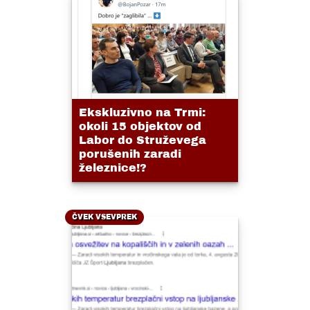
Ekskluzivno na Trmi:
okoli 15 objektov od
Labor do Struževega
porušenih zaradi
železnice!?
ČVEK VSEVPREK