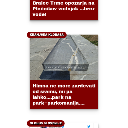
Bralec Trme opozarja na
Plečnikov vodnjak ...brez
vode!
KRANJSKA KLOBASA
Himna ne more zardevati
od sramu, mi pa
lahko....park na
park=parkomanija....
GLOBUS SLOVENIJE