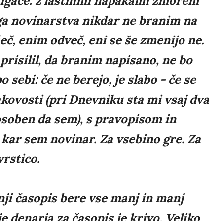
 drugače: z lastnimi napakami zmorem
ega novinarstva nikdar ne branim na
eč, enim odveč, eni se še zmenijo ne.
prisilil, da branim napisano, ne bo
sebi: če ne berejo, je slabo - če se
akovosti (pri Dnevniku sta mi vsaj dva
posoben da sem), s pravopisom in
kar sem novinar. Za vsebino gre. Za
vrstico.
anji časopis bere vse manj in manj
e denarja za časopis je krivo. Veliko