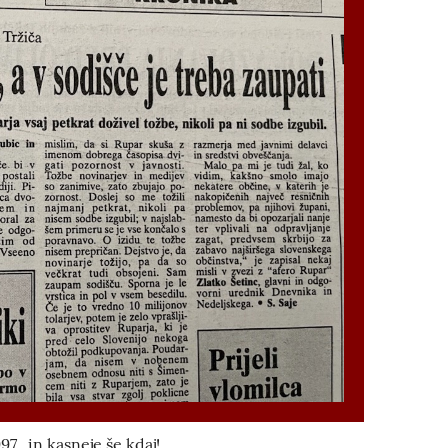
997...in kasneje še kdaj!