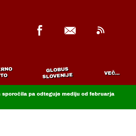
ERNO
GLOBUS
VEČ...
SLOVENIJE
TO
in sporočila pa odteguje mediju od februarja