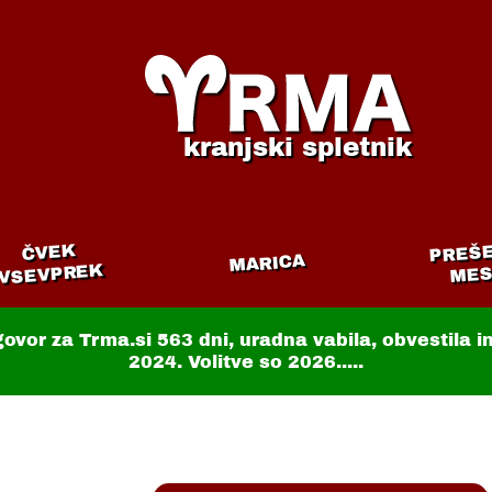
kranjski spletnik
PREŠ
ČVEK
MARICA
VSEVPREK
MES
govor za Trma.si
563 dni
, uradna vabila, obvestila 
2024. Volitve so 2026.....