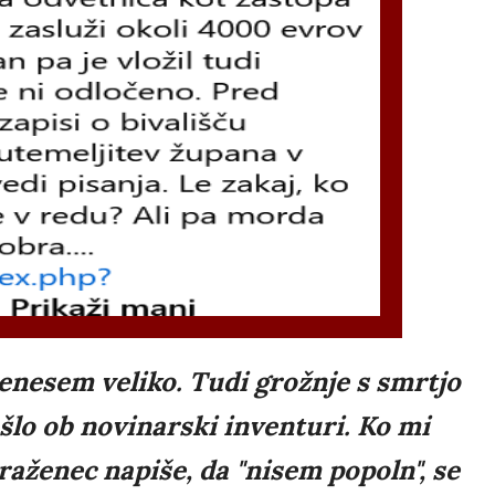
renesem veliko. Tudi grožnje s smrtjo
našlo ob novinarski inventuri. Ko mi
raženec napiše, da "nisem popoln", se