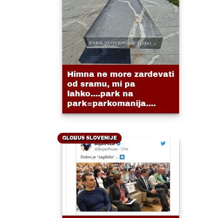
Himna ne more zardevati
od sramu, mi pa
lahko....park na
park=parkomanija....
GLOBUS SLOVENIJE