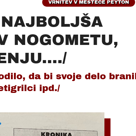
VRNITEV V MESTECE PEYTON
 NAJBOLJŠA
 V NOGOMETU,
NJU..../
dilo, da bi svoje delo brani
tigrilci ipd./