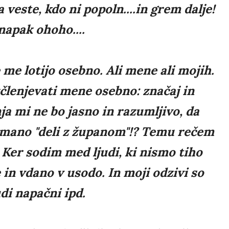
veste, kdo ni popoln....in grem dalje!
 napak ohoho....
 me lotijo osebno. Ali mene ali mojih.
členjevati mene osebno: značaj in
nja mi ne bo jasno in razumljivo, da
 mano "deli z županom"!? Temu rečem
 Ker sodim med ljudi, ki nismo tiho
n vdano v usodo. In moji odzivi so
udi napačni ipd.