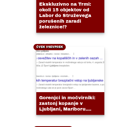
Ekskluzivno na Trmi:
okoli 15 objektov od
Labor do Struževega
porušenih zaradi
železnice!?
ČVEK VSEVPREK
Gorenjci in močvirniki:
zastonj kopanje v
Ljubljani, Mariboru....