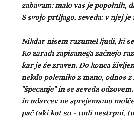
zabavam: malo vas je popolnih, da 
S svojo prtljago, seveda: v njej je
Nikdar nisem razumel ljudi, ki se
Ko zaradi zapisanega začnejo raz
kar je še zraven. Do konca življe
nekdo polemiko z mano, odnos z
"špecanje" in se seveda odzovem.
in udarcev ne sprejemamo molče i
pač taki kot so - tudi nestrpni, t