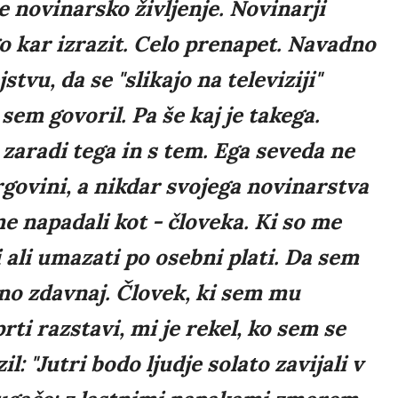
e novinarsko življenje. Novinarji
go kar izrazit. Celo prenapet. Navadno
stvu, da se "slikajo na televiziji"
sem govoril. Pa še kaj je takega.
zaradi tega in s tem. Ega seveda ne
govini, a nikdar svojega novinarstva
me napadali kot - človeka. Ki so me
i ali umazati po osebni plati. Da sem
sno zdavnaj. Človek, ki sem mu
ti razstavi, mi je rekel, ko sem se
: "Jutri bodo ljudje solato zavijali v