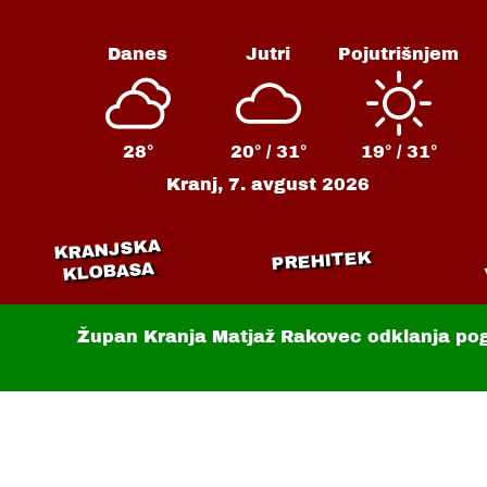
Danes
Jutri
Pojutrišnjem
28°
20° /
31°
19° /
31°
Kranj,
7. avgust 2026
KRANJSKA
PREHITEK
KLOBASA
Župan Kranja Matjaž Rakovec odklanja po