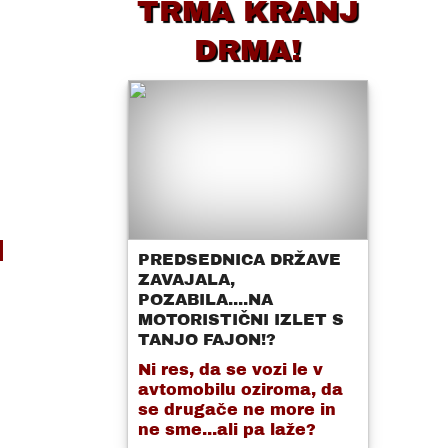
TRMA KRANJ
DRMA!
l
PREDSEDNICA DRŽAVE
ZAVAJALA,
POZABILA....NA
MOTORISTIČNI IZLET S
TANJO FAJON!?
Ni res, da se vozi le v
avtomobilu oziroma, da
se drugače ne more in
ne sme...ali pa laže?