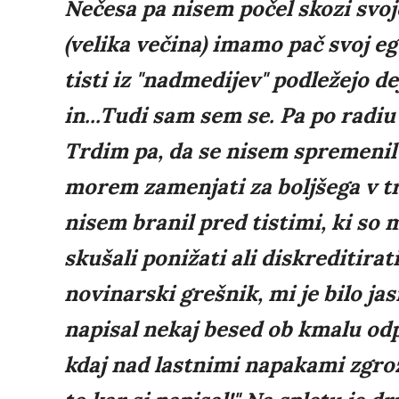
Nečesa pa nisem počel skozi svoj
(velika večina) imamo pač svoj e
tisti iz "nadmedijev" podležejo dej
in...Tudi sam sem se. Pa po radiu 
Trdim pa, da se nisem spremenil 
morem zamenjati za boljšega v tr
nisem branil pred tistimi, ki so 
skušali ponižati ali diskreditirat
novinarski grešnik, mi je bilo ja
napisal nekaj besed ob kmalu odpr
kdaj nad lastnimi napakami zgrozil