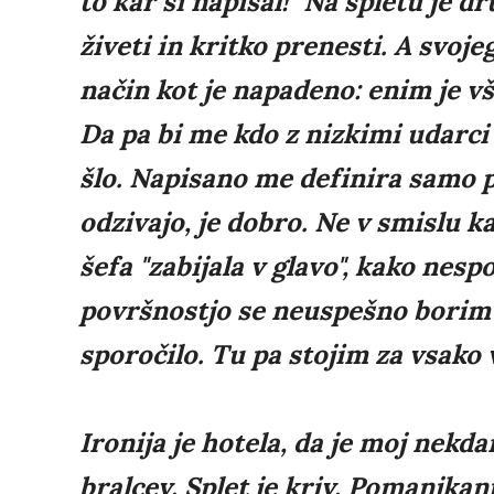
to kar si napisal!" Na spletu je
živeti in kritko prenesti. A svoj
način kot je napadeno: enim je vš
Da pa bi me kdo z nizkimi udarci 
šlo. Napisano me definira samo po 
odzivajo, je dobro. Ne v smislu k
šefa "zabijala v glavo", kako nes
površnostjo se neuspešno borim 
sporočilo. Tu pa stojim za vsako 
Ironija je hotela, da je moj nekd
bralcev. Splet je kriv. Pomanjkanj