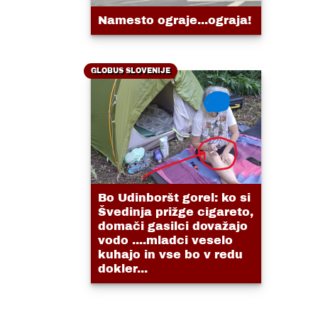
Namesto ograje...ograja!
GLOBUS SLOVENIJE
Bo Udinboršt gorel: ko si
Švedinja prižge cigareto,
domači gasilci dovažajo
vodo ....mladci veselo
kuhajo in vse bo v redu
dokler...