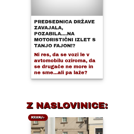
PREDSEDNICA DRŽAVE
ZAVAJALA,
POZABILA....NA
MOTORISTIČNI IZLET S
TANJO FAJON!?
Ni res, da se vozi le v
avtomobilu oziroma, da
se drugače ne more in
ne sme...ali pa laže?
Z NASLOVINICE:
KRANJ+