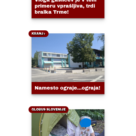
primeru vprašljiva, trdi
bralka Trme!
KRANJ+
Namesto ograje...ograja!
GLOBUS SLOVENIJE