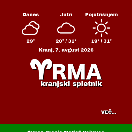
Danes
Jutri
Pojutrišnjem
29°
20° /
31°
19° /
31°
Kranj,
7. avgust 2026
kranjski spletnik
VEČ...