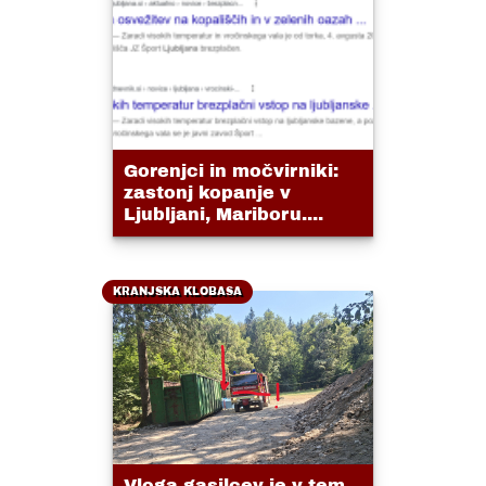
Gorenjci in močvirniki:
zastonj kopanje v
Ljubljani, Mariboru....
KRANJSKA KLOBASA
Vloga gasilcev je v tem