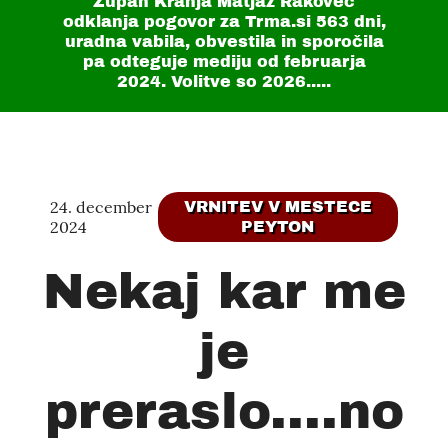
Župan Kranja Matjaž Rakovec
odklanja pogovor za Trma.si
563 dni
,
uradna vabila, obvestila in sporočila
pa odteguje mediju od februarja
2024. Volitve so 2026.....
24. december
VRNITEV V MESTECE
2024
PEYTON
Nekaj kar me
je
preraslo....no