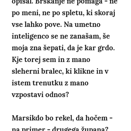
opisal. Brskanje ne pomaga - ne
po meni, ne po spletu, ki skoraj
vse lahko pove. Na umetno
inteligenco se ne zanašam, še
moja zna šepati, da je kar grdo.
Kje torej sem in z mano
sleherni bralec, ki klikne in v
istem trenutku z mano
vzpostavi odnos?
Marsikdo bo rekel, da hočem -
na primer - drugega župana?