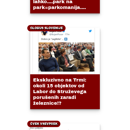
lahko....park na
park=parkomanija....
GLOBUS SLOVENIJE
Ekskluzivno na Trmi:
okoli 15 objektov od
Labor do Struževega
porušenih zaradi
železnice!?
ČVEK VSEVPREK