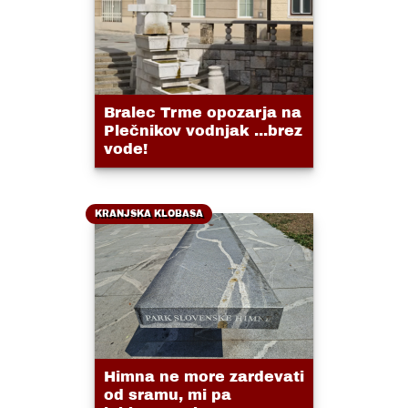
Bralec Trme opozarja na
Plečnikov vodnjak ...brez
vode!
KRANJSKA KLOBASA
Himna ne more zardevati
od sramu, mi pa