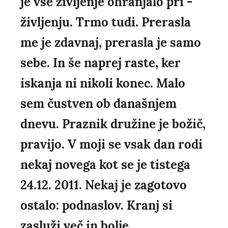
je vse življenje ohranjalo pri -
življenju. Trmo tudi. Prerasla
me je zdavnaj, prerasla je samo
sebe. In še naprej raste, ker
iskanja ni nikoli konec. Malo
sem čustven ob današnjem
dnevu. Praznik družine je božič,
pravijo. V moji se vsak dan rodi
nekaj novega kot se je tistega
24.12. 2011. Nekaj je zagotovo
ostalo: podnaslov. Kranj si
zasluži več in bolje....