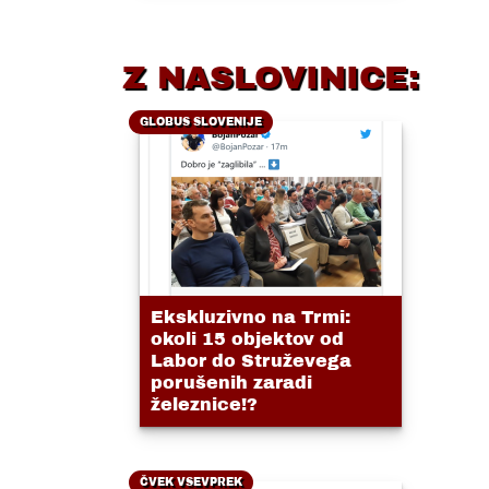
Z NASLOVINICE:
GLOBUS SLOVENIJE
Ekskluzivno na Trmi:
okoli 15 objektov od
Labor do Struževega
porušenih zaradi
železnice!?
ČVEK VSEVPREK