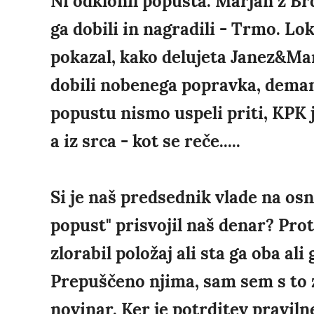
Ni odklonil popusta. Marjan z Brda
ga dobili in nagradili - Trmo. Lo
pokazal, kako delujeta Janez&Mar
dobili nobenega popravka, demant
popustu nismo uspeli priti, KPK j
a iz srca - kot se reče.....
Si je naš predsednik vlade na osn
popust" prisvojil naš denar? Pro
zlorabil položaj ali sta ga oba al
Prepuščeno njima, sam sem s to 
novinar. Ker je potrditev pravil