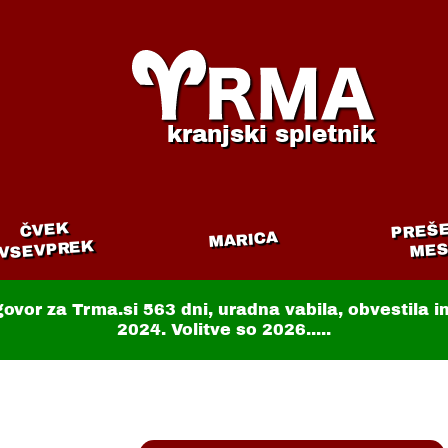
kranjski spletnik
PREŠ
ČVEK
MARICA
VSEVPREK
MES
govor za Trma.si
563 dni
, uradna vabila, obvestila 
2024. Volitve so 2026.....