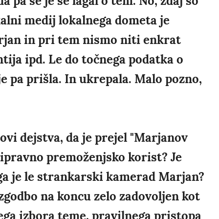
 pa se je še lagal o tem. No, zdaj so
kalni medij lokalnega dometa je
jan in pri tem nismo niti enkrat
ija ipd. Le do točnega podatka o
e pa prišla. In ukrepala. Malo pozno,
ovi dejstva, da je prejel "Marjanov
tipravno premoženjsko korist? Je
i ga je le strankarski kamerad Marjan?
zgodbo na koncu zelo zadovoljen kot
nega izbora teme, pravilnega pristopa