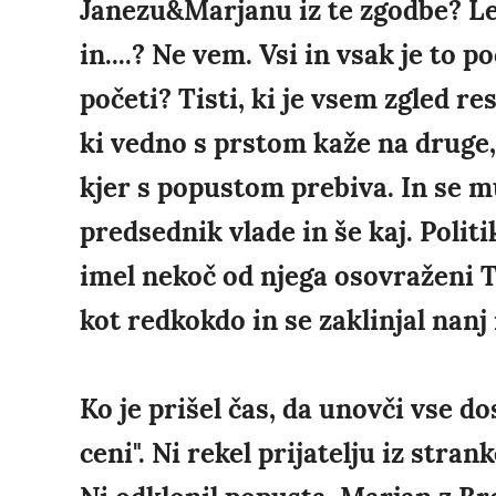
Janezu&Marjanu iz te zgodbe? Le
in....? Ne vem. Vsi in vsak je to 
početi? Tisti, ki je vsem zgled re
ki vedno s prstom kaže na druge,
kjer s popustom prebiva. In se m
predsednik vlade in še kaj. Politi
imel nekoč od njega osovraženi Ti
kot redkokdo in se zaklinjal nanj 
Ko je prišel čas, da unovči vse do
ceni". Ni rekel prijatelju iz stran