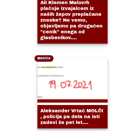
Ali Klemen Malovrh
plačuje izvajalcem iz
naših žepov preplačane
zneske? Ne vemo,
objavljamo pa drugačen
"cenik" enega od
glasbenikov....
MARICA
Aleksander Vrtač MOLČI
, policija pa dela na isti
zadevi že pet let....