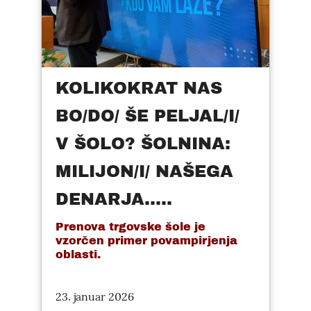
KOLIKOKRAT NAS
BO/DO/ ŠE PELJAL/I/
V ŠOLO? ŠOLNINA:
MILIJON/I/ NAŠEGA
DENARJA.....
Prenova trgovske šole je
vzorčen primer povampirjenja
oblasti.
23. januar 2026