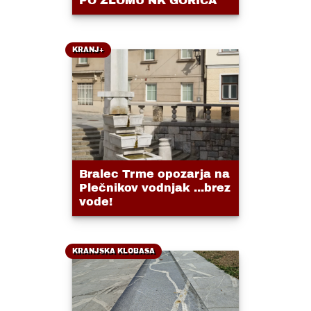
PO ZLOMU NK GORICA
KRANJ+
Bralec Trme opozarja na
Plečnikov vodnjak ...brez
vode!
KRANJSKA KLOBASA