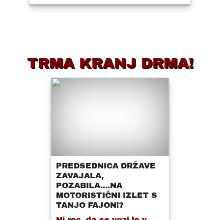
TRMA KRANJ DRMA!
PREDSEDNICA DRŽAVE
ZAVAJALA,
POZABILA....NA
MOTORISTIČNI IZLET S
TANJO FAJON!?
Ni res, da se vozi le v