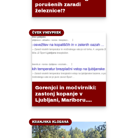
porušenih zaradi
železnice!?
ČVEK VSEVPREK
Gorenjci in močvirniki:
zastonj kopanje v
Ljubljani, Mariboru....
KRANJSKA KLOBASA