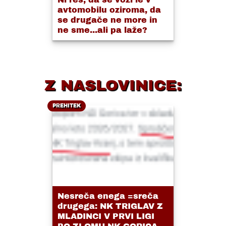
avtomobilu oziroma, da
se drugače ne more in
ne sme...ali pa laže?
Z NASLOVINICE:
PREHITEK
Nesreča enega =sreča
drugega: NK TRIGLAV Z
MLADINCI V PRVI LIGI