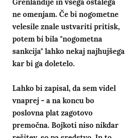
Grenlandije in vsega ostalega
ne omenjam. Če bi nogometne
velesile znale ustvariti pritisk,
potem bi bila "nogometna
sankcija" lahko nekaj najhujšega
kar bi ga doletelo.
Lahko bi zapisal, da sem videl
vnaprej - a na koncu bo
poslovna plat zagotovo
premočna. Bojkoti niso nikdar
rešitev, so pa sredstvo. In to