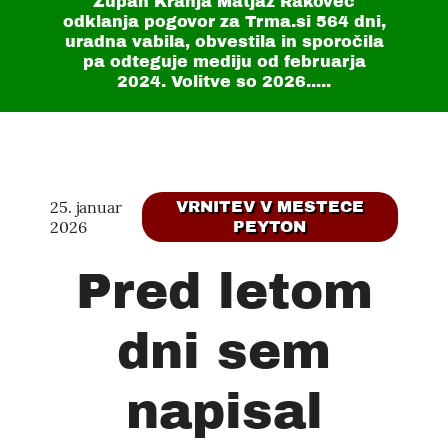
Župan Kranja Matjaž Rakovec
odklanja pogovor za Trma.si
564 dni
,
uradna vabila, obvestila in sporočila
pa odteguje mediju od februarja
2024. Volitve so 2026.....
25. januar
VRNITEV V MESTECE
2026
PEYTON
Pred letom
dni sem
napisal