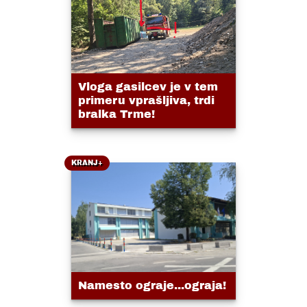
Vloga gasilcev je v tem
primeru vprašljiva, trdi
bralka Trme!
KRANJ+
Namesto ograje...ograja!