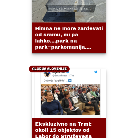
Himna ne more zardevati
od sramu, mi pa
lahko....park na
park=parkomanija....
GLOBUS SLOVENIJE
Ekskluzivno na Trmi:
okoli 15 objektov od
Labor do Struževega