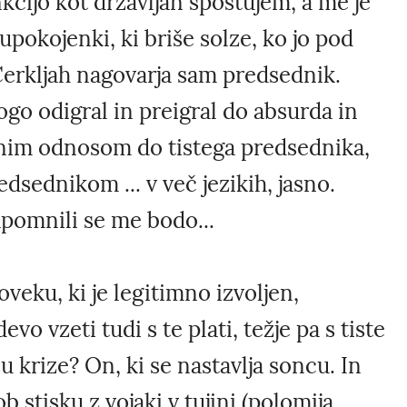
kcijo kot državljan spoštujem, a me je
pokojenki, ki briše solze, ko jo pod
erkljah nagovarja sam predsednik.
logo odigral in preigral do absurda in
enim odnosom do tistega predsednika,
dsednikom ... v več jezikih, jasno.
apomnili se me bodo...
oveku, ki je legitimno izvoljen,
o vzeti tudi s te plati, težje pa s tiste
u krize? On, ki se nastavlja soncu. In
b stisku z vojaki v tujini (polomija