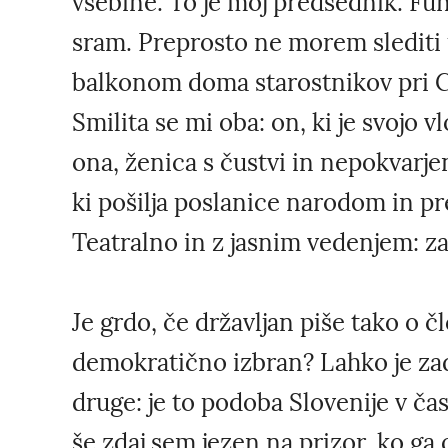
vsebine. To je moj predsednik. Fun
sram. Preprosto ne morem slediti u
balkonom doma starostnikov pri C
Smilita se mi oba: on, ki je svojo v
ona, ženica s čustvi in nepokvarj
ki pošilja poslanice narodom in pre
Teatralno in z jasnim vedenjem: z
Je grdo, če državljan piše tako o čl
demokratično izbran? Lahko je zadev
druge: je to podoba Slovenije v čas
še zdaj sem jezen na prizor, ko ga o