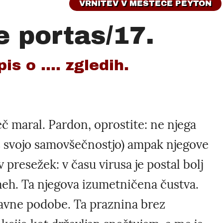
VRNITEV V MESTECE PEYTON
e portas/17.
is o .... zgledih.
č maral. Pardon, oprostite: ne njega
 s svojo samovšečnostjo) ampak njegove
presežek: v času virusa je postal bolj
eh. Ta njegova izumetničena čustva.
 javne podobe. Ta praznina brez