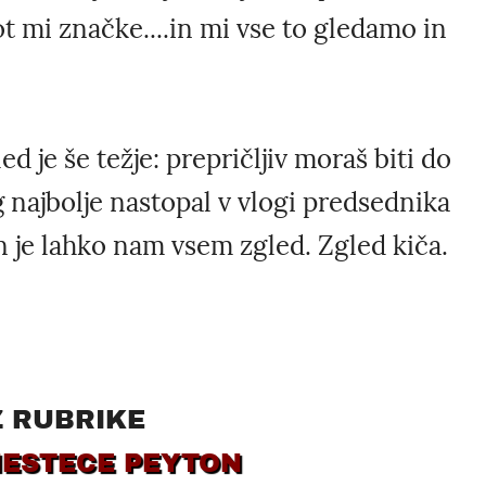
ot mi značke....in mi vse to gledamo in
ed je še težje: prepričljiv moraš biti do
g najbolje nastopal v vlogi predsednika
n je lahko nam vsem zgled. Zgled kiča.
Z RUBRIKE
MESTECE PEYTON