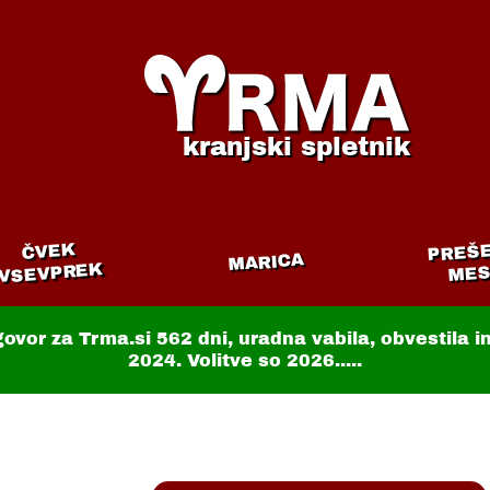
kranjski spletnik
PREŠ
ČVEK
MARICA
VSEVPREK
MES
govor za Trma.si
562 dni
, uradna vabila, obvestila 
2024. Volitve so 2026.....