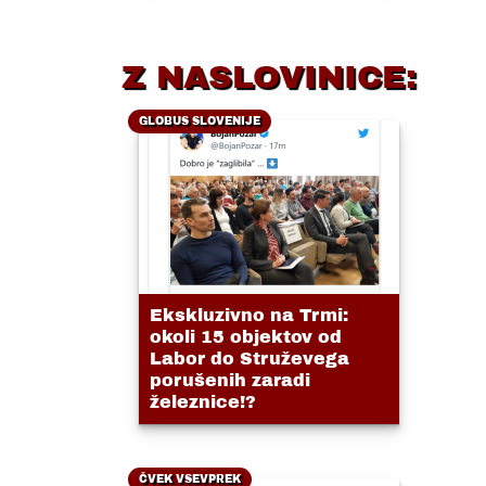
Z NASLOVINICE:
GLOBUS SLOVENIJE
Ekskluzivno na Trmi:
okoli 15 objektov od
Labor do Struževega
porušenih zaradi
železnice!?
ČVEK VSEVPREK