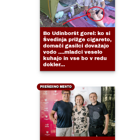
Bo Udinboršt gorel: ko si
Švedinja prižge cigareto,
domači gasilci dovažajo
vodo ....mladci veselo
kuhajo in vse bo v redu
dokler...
PREŠERNO MESTO