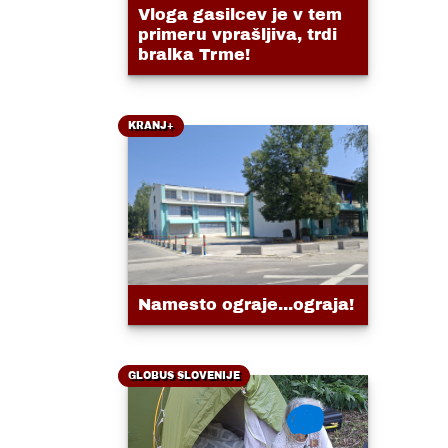
Vloga gasilcev je v tem
primeru vprašljiva, trdi
bralka Trme!
KRANJ+
Namesto ograje...ograja!
GLOBUS SLOVENIJE