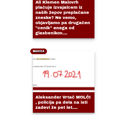
Ali Klemen Malovrh
plačuje izvajalcem iz
naših žepov preplačane
zneske? Ne vemo,
objavljamo pa drugačen
"cenik" enega od
glasbenikov....
MARICA
Aleksander Vrtač MOLČI
, policija pa dela na isti
zadevi že pet let....