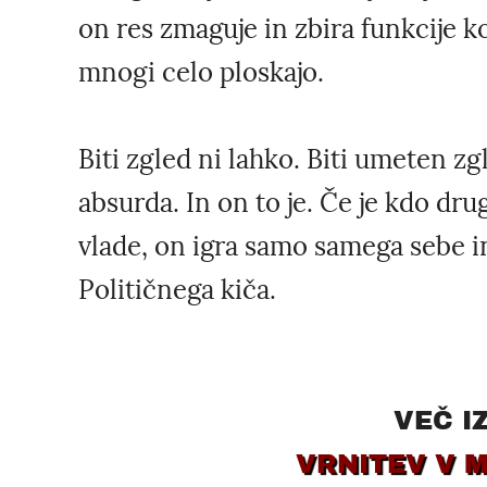
on res zmaguje in zbira funkcije k
mnogi celo ploskajo.
Biti zgled ni lahko. Biti umeten zgl
absurda. In on to je. Če je kdo dru
vlade, on igra samo samega sebe i
Političnega kiča.
VEČ I
VRNITEV V 