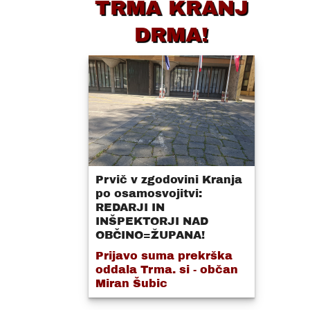
TRMA KRANJ
DRMA!
Prvič v zgodovini Kranja
po osamosvojitvi:
REDARJI IN
INŠPEKTORJI NAD
OBČINO=ŽUPANA!
Prijavo suma prekrška
oddala Trma. si - občan
Miran Šubic