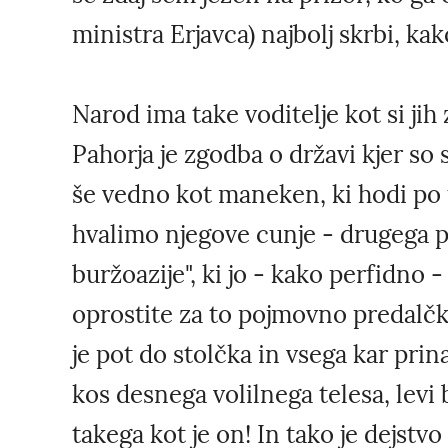
ministra Erjavca) najbolj skrbi, kako
Narod ima take voditelje kot si jih
Pahorja je zgodba o državi kjer so s
še vedno kot maneken, ki hodi po 
hvalimo njegove cunje - drugega 
buržoazije", ki jo - kako perfidno -
oprostite za to pojmovno predalčkan
je pot do stolčka in vsega kar pri
kos desnega volilnega telesa, levi 
takega kot je on! In tako je dejstvo