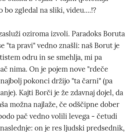
 bo zgledal na sliki, videu....!?
 zasluži oziroma izvoli. Paradoks Boruta
e "ta pravi" vedno znašli: naš Borut je
tistem odru in se smehlja, mi pa
pač nima. On je pojem nove "rdeče
 najbolj pokonci držijo "ta čarni" (pa
je). Kajti Borči je že zdavnaj dojel, da
naša možna najlaže, če odščipne dober
bodo pač vedno volili levega - četudi
 naslednje: on je res ljudski predsednik,