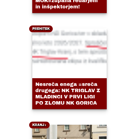
MOK=župana redarjem
in inšpektorjem!
PREHITEK
Nesreča enega =sreča
drugega: NK TRIGLAV Z
MLADINCI V PRVI LIGI
PO ZLOMU NK GORICA
KRANJ+