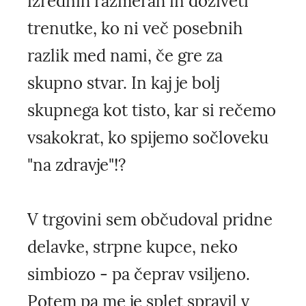
izrednih razmerah in doživeti
trenutke, ko ni več posebnih
razlik med nami, če gre za
skupno stvar. In kaj je bolj
skupnega kot tisto, kar si rečemo
vsakokrat, ko spijemo sočloveku
"na zdravje"!?
V trgovini sem občudoval pridne
delavke, strpne kupce, neko
simbiozo - pa čeprav vsiljeno.
Potem pa me je splet spravil v