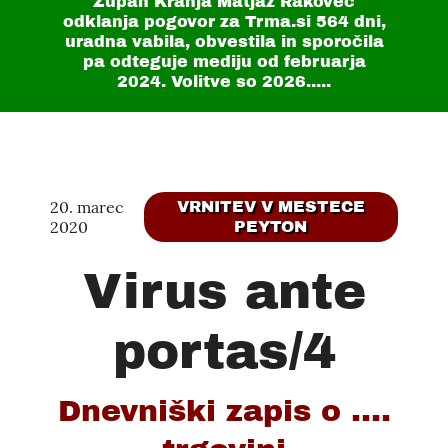
Župan Kranja Matjaž Rakovec
odklanja pogovor za Trma.si
564 dni
,
uradna vabila, obvestila in sporočila
pa odteguje mediju od februarja
2024. Volitve so 2026.....
20. marec
VRNITEV V MESTECE
2020
PEYTON
Virus ante
portas/4
Dnevniški zapis o ....