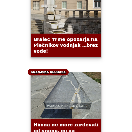
Bralec Trme opozarja na
Plečnikov vodnjak ...brez
vode!
KRANJSKA KLOBASA
Himna ne more zardevati
od sramu, mi pa