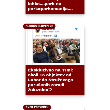
lahko....park na
park=parkomanija....
GLOBUS SLOVENIJE
Ekskluzivno na Trmi:
okoli 15 objektov od
Labor do Struževega
porušenih zaradi
železnice!?
ČVEK VSEVPREK