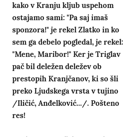
kako v Kranju kljub uspehom
ostajamo sami: "Pa saj imaš
sponzora!" je rekel Zlatko in ko
sem ga debelo pogledal, je rekel:
"Mene, Maribor!" Ker je Triglav
pač bil deležen deležev ob
prestopih Kranjčanov, ki so šli
preko Ljudskega vrsta v tujino
/Iličić, Anđelković.../. Pošteno
res!