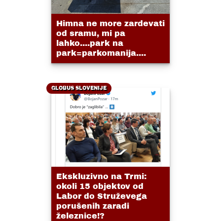
Himna ne more zardevati
od sramu, mi pa
lahko....park na
park=parkomanija....
GLOBUS SLOVENIJE
Ekskluzivno na Trmi:
okoli 15 objektov od
Labor do Struževega
porušenih zaradi
železnice!?