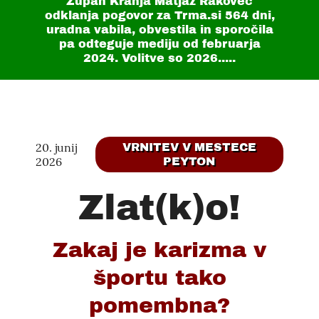
Župan Kranja Matjaž Rakovec
odklanja pogovor za Trma.si
564 dni
,
uradna vabila, obvestila in sporočila
pa odteguje mediju od februarja
2024. Volitve so 2026.....
20. junij
VRNITEV V MESTECE
2026
PEYTON
Zlat(k)o!
Zakaj je karizma v
športu tako
pomembna?