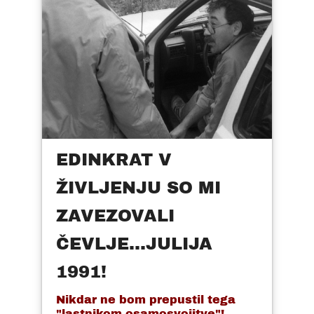
EDINKRAT V
ŽIVLJENJU SO MI
ZAVEZOVALI
ČEVLJE...JULIJA
1991!
Nikdar ne bom prepustil tega
"lastnikom osamosvojitve"!