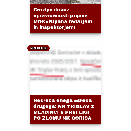
Grozljiv dokaz
upravičenosti prijave
MOK=župana redarjem
in inšpektorjem!
PREHITEK
Nesreča enega =sreča
drugega: NK TRIGLAV Z
MLADINCI V PRVI LIGI
PO ZLOMU NK GORICA