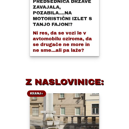
PREDSEDNICA DRŽAVE
ZAVAJALA,
POZABILA....NA
MOTORISTIČNI IZLET S
TANJO FAJON!?
Ni res, da se vozi le v
avtomobilu oziroma, da
se drugače ne more in
ne sme...ali pa laže?
Z NASLOVINICE:
KRANJ+