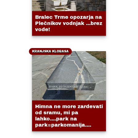
Bralec Trme opozarja na
Plečnikov vodnjak ...brez
vode!
KRANJSKA KLOBASA
Himna ne more zardevati
od sramu, mi pa
lahko....park na
park=parkomanija....