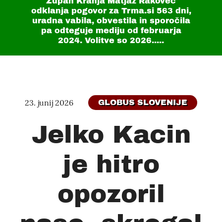
Župan Kranja Matjaž Rakovec
odklanja pogovor za Trma.si
563 dni
,
uradna vabila, obvestila in sporočila
pa odteguje mediju od februarja
2024. Volitve so 2026.....
23. junij 2026
GLOBUS SLOVENIJE
Jelko Kacin
je hitro
opozoril