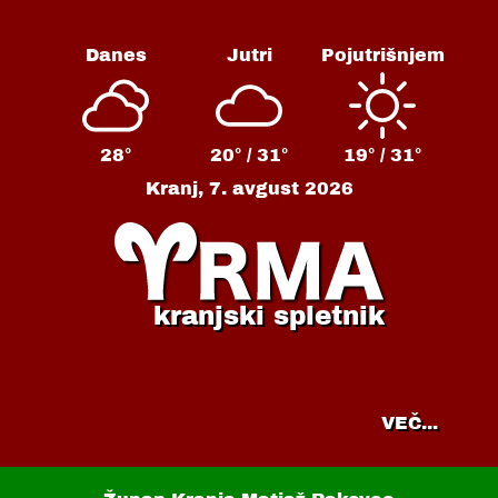
Danes
Jutri
Pojutrišnjem
28°
20° /
31°
19° /
31°
Kranj,
7. avgust 2026
kranjski spletnik
VEČ...