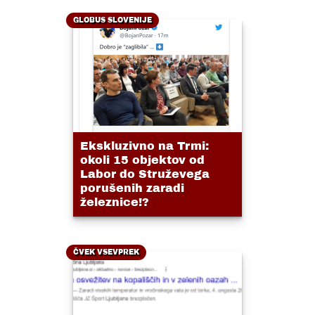
GLOBUS SLOVENIJE
Ekskluzivno na Trmi:
okoli 15 objektov od
Labor do Struževega
porušenih zaradi
železnice!?
ČVEK VSEVPREK