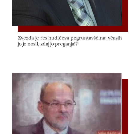
Zvezda je res hudičeva pogruntavščina: včasih
jo je nosil, zdaj jo preganja!?