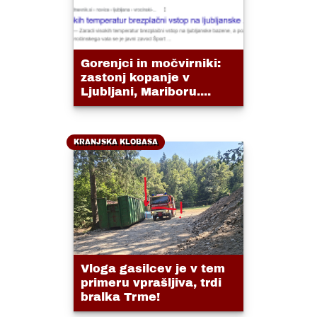
Gorenjci in močvirniki:
zastonj kopanje v
Ljubljani, Mariboru....
KRANJSKA KLOBASA
Vloga gasilcev je v tem
primeru vprašljiva, trdi
bralka Trme!