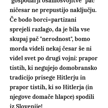
"gospodarji osamosvojitve" pač
ničesar ne prepustijo naključju.
Če bodo borci=partizani
sprejeli razlago, da je bila vse
skupaj pač "nerodnost", bomo
morda videli nekaj česar še ni
videl svet po drugi vojni: prapor
tistih, ki negujejo domobransko
tradicijo prisege Hitlerju in
prapor tistih, ki so Hitlerja (in
njegove domače hlapce) spodili
iz Slovenije!