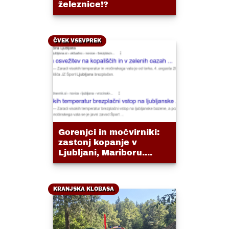
železnice!?
ČVEK VSEVPREK
Gorenjci in močvirniki:
zastonj kopanje v
Ljubljani, Mariboru....
KRANJSKA KLOBASA