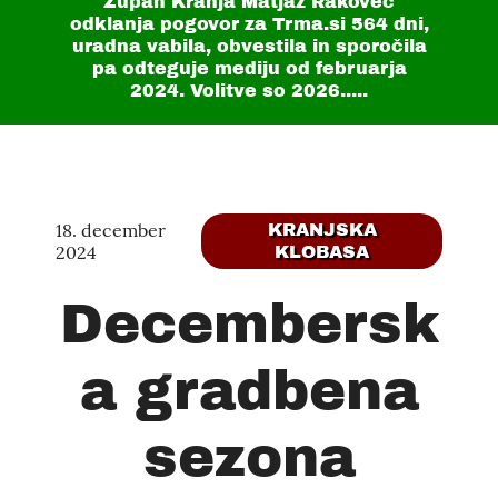
Župan Kranja Matjaž Rakovec
odklanja pogovor za Trma.si
564 dni
,
uradna vabila, obvestila in sporočila
pa odteguje mediju od februarja
2024. Volitve so 2026.....
18. december
KRANJSKA
2024
KLOBASA
Decembersk
a gradbena
sezona