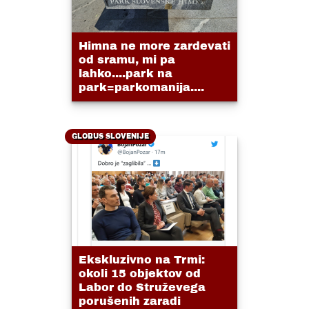
Himna ne more zardevati
od sramu, mi pa
lahko....park na
park=parkomanija....
GLOBUS SLOVENIJE
Ekskluzivno na Trmi:
okoli 15 objektov od
Labor do Struževega
porušenih zaradi