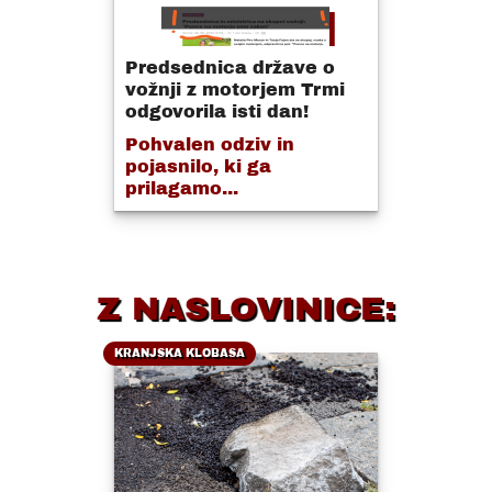
Predsednica države o
vožnji z motorjem Trmi
odgovorila isti dan!
Pohvalen odziv in
pojasnilo, ki ga
prilagamo...
Z NASLOVINICE:
KRANJSKA KLOBASA