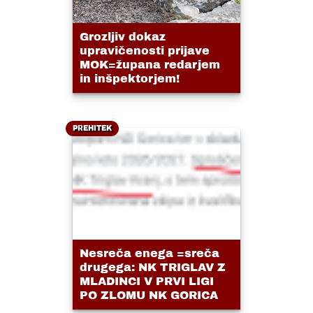
Grozljiv dokaz
upravičenosti prijave
MOK=župana redarjem
in inšpektorjem!
PREHITEK
Nesreča enega =sreča
drugega: NK TRIGLAV Z
MLADINCI V PRVI LIGI
PO ZLOMU NK GORICA