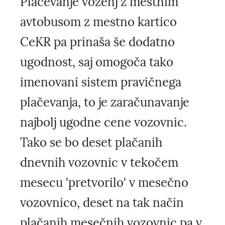
Plačevanje voženj z mestnim
avtobusom z mestno kartico
CeKR pa prinaša še dodatno
ugodnost, saj omogoča tako
imenovani sistem pravičnega
plačevanja, to je zaračunavanje
najbolj ugodne cene vozovnic.
Tako se bo deset plačanih
dnevnih vozovnic v tekočem
mesecu 'pretvorilo' v mesečno
vozovnico, deset na tak način
plačanih mesečnih vozovnic pa v