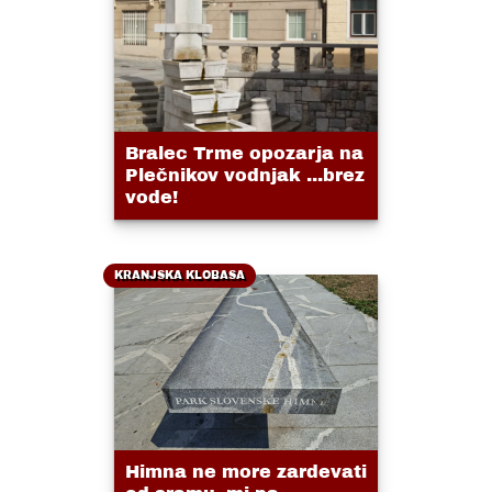
Bralec Trme opozarja na
Plečnikov vodnjak ...brez
vode!
KRANJSKA KLOBASA
Himna ne more zardevati