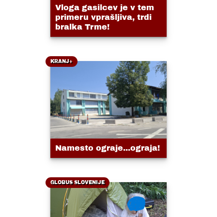
Vloga gasilcev je v tem
primeru vprašljiva, trdi
bralka Trme!
KRANJ+
Namesto ograje...ograja!
GLOBUS SLOVENIJE