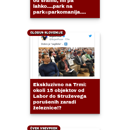
od sramu, mi pa
lahko....park na
park=parkomanija....
GLOBUS SLOVENIJE
Ekskluzivno na Trmi:
okoli 15 objektov od
Labor do Struževega
porušenih zaradi
železnice!?
ČVEK VSEVPREK