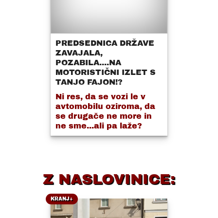
PREDSEDNICA DRŽAVE
ZAVAJALA,
POZABILA....NA
MOTORISTIČNI IZLET S
TANJO FAJON!?
Ni res, da se vozi le v
avtomobilu oziroma, da
se drugače ne more in
ne sme...ali pa laže?
Z NASLOVINICE:
KRANJ+