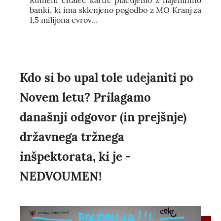
Rumeni čitalec kartic plačujemo z najemnino
banki, ki ima sklenjeno pogodbo z MO Kranj za
1,5 milijona evrov...
Kdo si bo upal tole udejaniti po
Novem letu? Prilagamo
današnji odgovor (in prejšnje)
državnega tržnega
inšpektorata, ki je -
NEDVOUMEN!