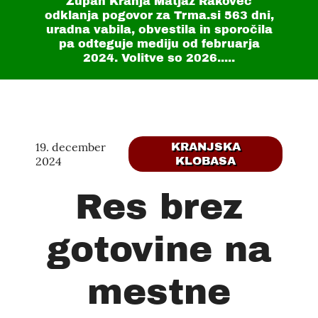
Župan Kranja Matjaž Rakovec
odklanja pogovor za Trma.si
563 dni
,
uradna vabila, obvestila in sporočila
pa odteguje mediju od februarja
2024. Volitve so 2026.....
19. december
KRANJSKA
2024
KLOBASA
Res brez
gotovine na
mestne