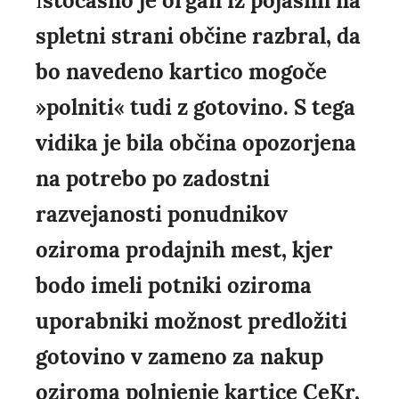
I
stočasno je organ iz pojasnil na
spletni strani občine razbral, da
bo navedeno kartico mogoče
»polniti« tudi z gotovino. S tega
vidika je bila občina opozorjena
na potrebo po zadostni
razvejanosti ponudnikov
oziroma prodajnih mest, kjer
bodo imeli potniki oziroma
uporabniki možnost predložiti
gotovino v zameno za nakup
oziroma polnjenje kartice CeKr,