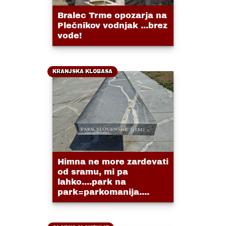
Bralec Trme opozarja na
Plečnikov vodnjak ...brez
vode!
KRANJSKA KLOBASA
Himna ne more zardevati
od sramu, mi pa
lahko....park na
park=parkomanija....