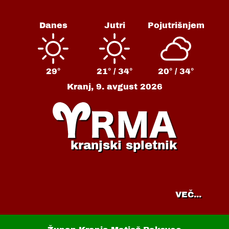
Danes
Jutri
Pojutrišnjem
29°
21° /
34°
20° /
34°
Kranj,
9. avgust 2026
kranjski spletnik
VEČ...