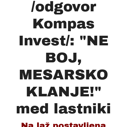
/odgovor
Kompas
Invest/: "NE
BOJ,
MESARSKO
KLANJE!"
med lastniki
Na laž postavljena