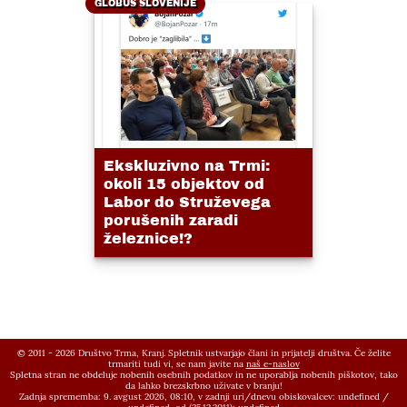
GLOBUS SLOVENIJE
Ekskluzivno na Trmi:
okoli 15 objektov od
Labor do Struževega
porušenih zaradi
železnice!?
© 2011 - 2026 Društvo Trma, Kranj. Spletnik ustvarjajo člani in prijatelji društva. Če želite
trmariti tudi vi, se nam javite na
naš e-naslov
Spletna stran ne obdeluje nobenih osebnih podatkov in ne uporablja nobenih piškotov, tako
da lahko brezskrbno uživate v branju!
Zadnja sprememba: 9. avgust 2026, 08:10,
v zadnji uri/dnevu obiskovalcev:
undefined
/