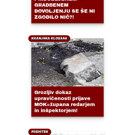
GRADBENEM
DOVOLJENJU SE ŠE NI
ZGODILO NIČ?!
KRANJSKA KLOBASA
Grozljiv dokaz
upravičenosti prijave
MOK=župana redarjem
in inšpektorjem!
PREHITEK