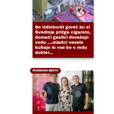
Bo Udinboršt gorel: ko si
Švedinja prižge cigareto,
domači gasilci dovažajo
vodo ....mladci veselo
kuhajo in vse bo v redu
dokler...
PREŠERNO MESTO