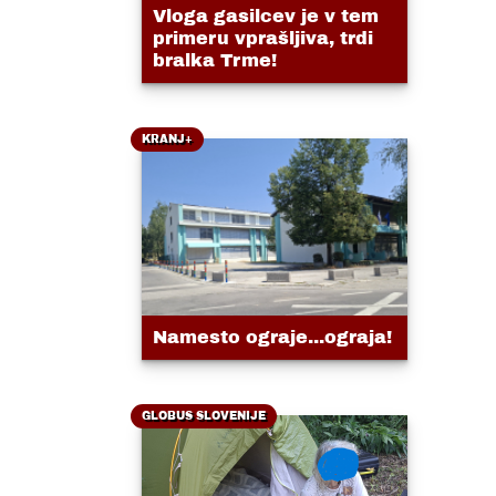
Vloga gasilcev je v tem
primeru vprašljiva, trdi
bralka Trme!
KRANJ+
Namesto ograje...ograja!
GLOBUS SLOVENIJE