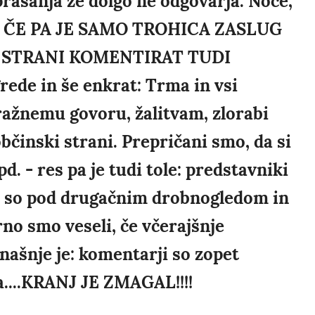
prašanja že dolgo ne odgovarja. Noče,
ar. ČE PA JE SAMO TROHICA ZASLUG
I STRANI KOMENTIRAT TUDI
e in še enkrat: Trma in vsi
ražnemu govoru, žalitvam, zlorabi
bčinski strani. Prepričani smo, da si
d. - res pa je tudi tole: predstavniki
a) so pod drugačnim drobnogledom in
no smo veseli, če včerajšnje
anašnje je: komentarji so zopet
....KRANJ JE ZMAGAL!!!!