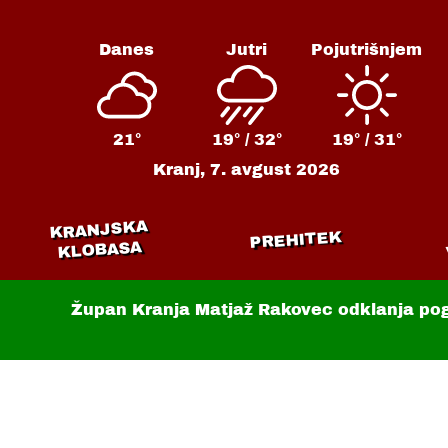
Danes
Jutri
Pojutrišnjem
21°
19° /
32°
19° /
31°
Kranj,
7. avgust 2026
KRANJSKA
PREHITEK
KLOBASA
Župan Kranja Matjaž Rakovec odklanja po