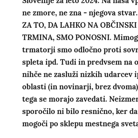
Slovenije za leto 2024. Na naša v
ne zmore, ne zna - njegova stv
ZA TO, DA LAHKO NA OBČINSK
TRMINA, SMO PONOSNI. Mimogred
trmatorji smo odločno proti sov
spleta ipd. Tudi in predvsem na o
nihče ne zasluži nizkih udarcev ip
oblasti (in novinarji, brez dvom
tega se morajo zavedati. Neizmer
sporočilo ni bilo resnično, ker d
mogoči po sklepu mestnega sveta