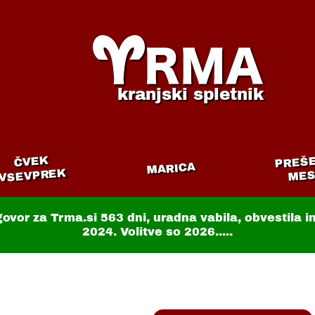
kranjski spletnik
PREŠ
ČVEK
MARICA
VSEVPREK
MES
govor za Trma.si
563 dni
, uradna vabila, obvestila 
2024. Volitve so 2026.....