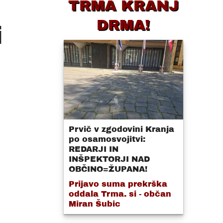
TRMA KRANJ
DRMA!
i
Prvič v zgodovini Kranja
po osamosvojitvi:
REDARJI IN
INŠPEKTORJI NAD
OBČINO=ŽUPANA!
Prijavo suma prekrška
oddala Trma. si - občan
Miran Šubic