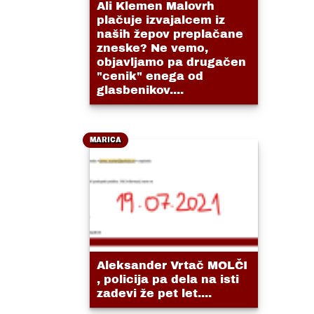
Ali Klemen Malovrh
plačuje izvajalcem iz
naših žepov preplačane
zneske? Ne vemo,
objavljamo pa drugačen
"cenik" enega od
glasbenikov....
MARICA
Aleksander Vrtač MOLČI
, policija pa dela na isti
zadevi že pet let....