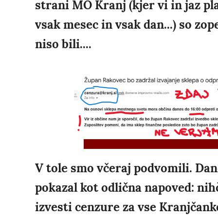
strani MO Kranj (kjer vi in jaz 
vsak mesec in vsak dan...) so zop
niso bili....
V tole smo včeraj podvomili. Dan
pokazal kot odlična napoved: nih
izvesti cenzure za vse Kranjčank