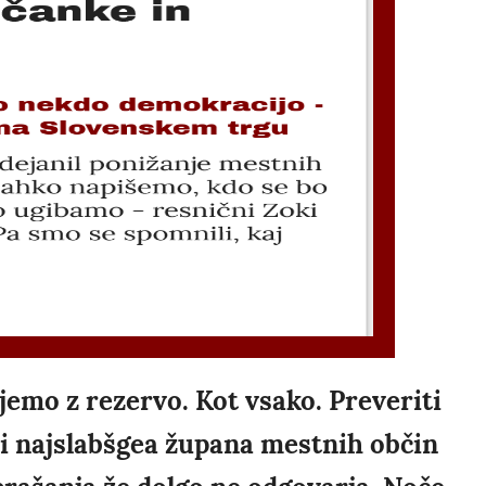
ljemo z rezervo. Kot vsako. Preveriti
li najslabšgea župana mestnih občin