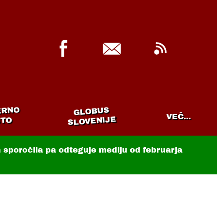
ERNO
GLOBUS
VEČ...
SLOVENIJE
TO
in sporočila pa odteguje mediju od februarja