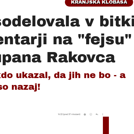
KRANJSKA KLOBASA
odelovala v bitk
ntarji na "fejsu"
župana Rakovca
o ukazal, da jih ne bo - a
so nazaj!