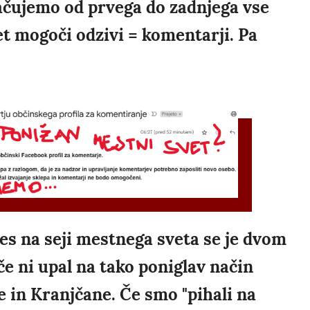
plačujemo od prvega do zadnjega vse
et mogoči odzivi = komentarji. Pa
es na seji mestnega sveta se je dvom
če ni upal na tako poniglav način
e in Kranjčane. Če smo "pihali na