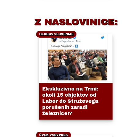
Z NASLOVINICE:
GLOBUS SLOVENIJE
Ekskluzivno na Trmi:
okoli 15 objektov od
Labor do Struževega
porušenih zaradi
železnice!?
ČVEK VSEVPREK