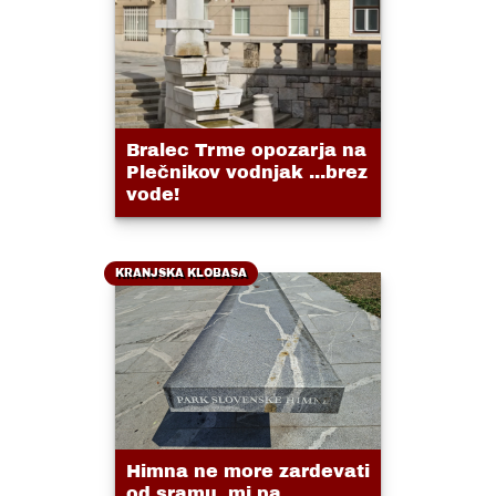
Bralec Trme opozarja na
Plečnikov vodnjak ...brez
vode!
KRANJSKA KLOBASA
Himna ne more zardevati
od sramu, mi pa