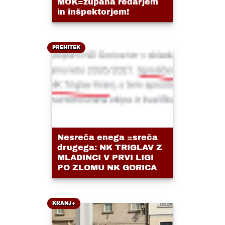
MOK=župana redarjem
in inšpektorjem!
PREHITEK
Nesreča enega =sreča
drugega: NK TRIGLAV Z
MLADINCI V PRVI LIGI
PO ZLOMU NK GORICA
KRANJ+