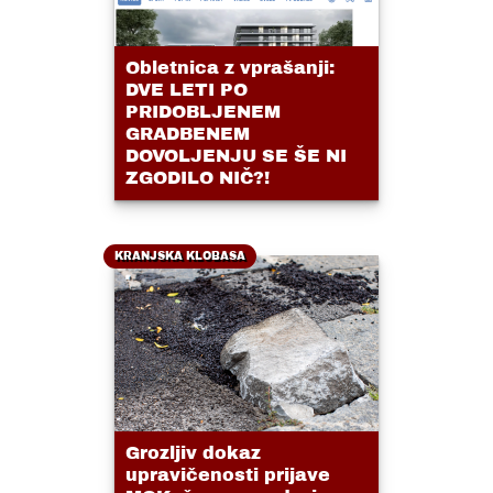
Obletnica z vprašanji:
DVE LETI PO
PRIDOBLJENEM
GRADBENEM
DOVOLJENJU SE ŠE NI
ZGODILO NIČ?!
KRANJSKA KLOBASA
Grozljiv dokaz
upravičenosti prijave