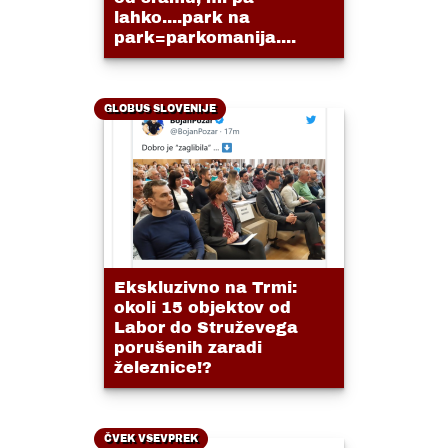
lahko....park na
park=parkomanija....
GLOBUS SLOVENIJE
Ekskluzivno na Trmi:
okoli 15 objektov od
Labor do Struževega
porušenih zaradi
železnice!?
ČVEK VSEVPREK