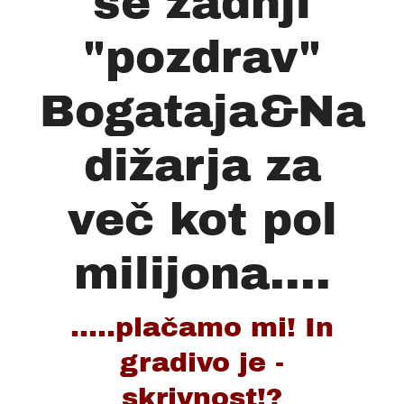
še zadnji
"pozdrav"
Bogataja&Na
dižarja za
več kot pol
milijona....
.....plačamo mi! In
gradivo je -
skrivnost!?