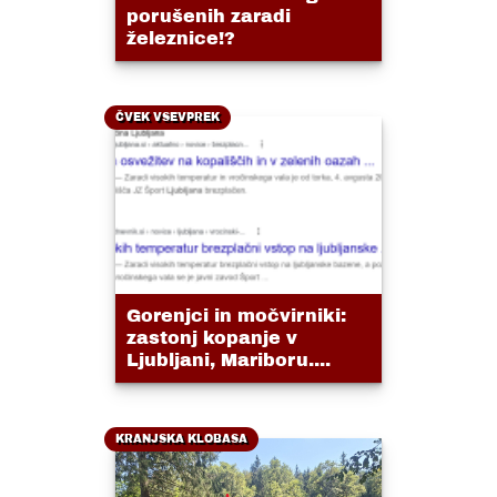
porušenih zaradi
železnice!?
ČVEK VSEVPREK
Gorenjci in močvirniki:
zastonj kopanje v
Ljubljani, Mariboru....
KRANJSKA KLOBASA