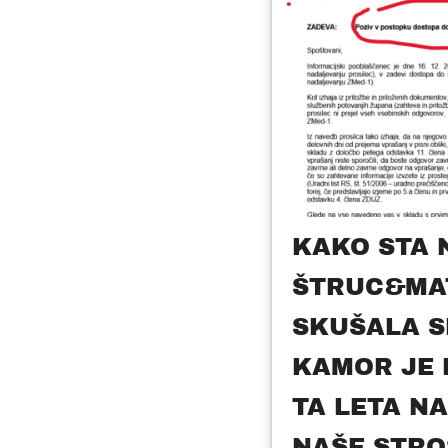
KAKO STA 
ŠTRUC&MA
SKUŠALA S
KAMOR JE 
TA LETA N
NAŠE STRO