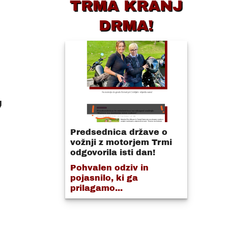
TRMA KRANJ
DRMA!
,
Predsednica države o
vožnji z motorjem Trmi
odgovorila isti dan!
Pohvalen odziv in
pojasnilo, ki ga
prilagamo...