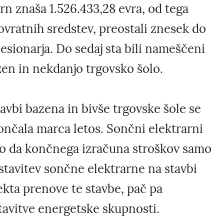
rn znaša 1.526.433,28 evra, od tega
vratnih sredstev, preostali znesek do
cesionarja. Do sedaj sta bili nameščeni
zen in nekdanjo trgovsko šolo.
avbi bazena in bivše trgovske šole se
končala marca letos. Sončni elektrarni
tako da končnega izračuna stroškov samo
stavitev sončne elektrarne na stavbi
ekta prenove te stavbe, pač pa
tavitve energetske skupnosti.