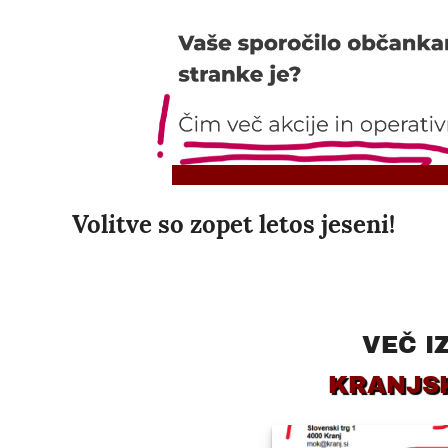
Volitve so zopet letos jeseni!
VEČ I
KRANJS