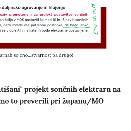
arnah so eno...stvarnost pa drugo!
tišani" projekt sončnih elektrarn na
 smo to preverili pri županu/MO