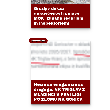
Grozljiv dokaz
upravičenosti prijave
MOK=župana redarjem
in inšpektorjem!
PREHITEK
Nesreča enega =sreča
drugega: NK TRIGLAV Z
MLADINCI V PRVI LIGI
PO ZLOMU NK GORICA