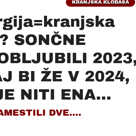
KRANJSKA KLOBASA
gija=kranjska
a? SONČNE
BLJUBILI 2023
 BI ŽE V 2024,
E NITI ENA...
AMESTILI DVE....