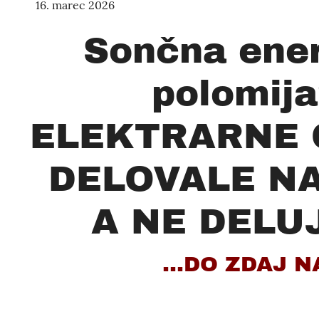
16. marec 2026
Sončna ener
polomij
ELEKTRARNE O
DELOVALE NAJ
A NE DELUJ
...DO ZDAJ N