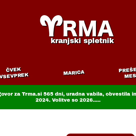
kranjski spletnik
PREŠ
ČVEK
MARICA
VSEVPREK
MES
govor za Trma.si
565 dni
, uradna vabila, obvestila 
2024. Volitve so 2026.....