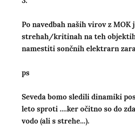
3.
Po navedbah naših virov z MOK j
strehah/kritinah na teh objekti
namestiti sončnih elektrarn zarad
ps
Seveda bomo sledili dinamiki post
leto sproti ....ker očitno so do z
vodo (ali s strehe...).