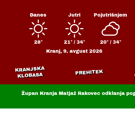
Danes
Jutri
Pojutrišnjem
28°
21° /
34°
20° /
34°
Kranj,
9. avgust 2026
KRANJSKA
PREHITEK
KLOBASA
Župan Kranja Matjaž Rakovec odklanja po