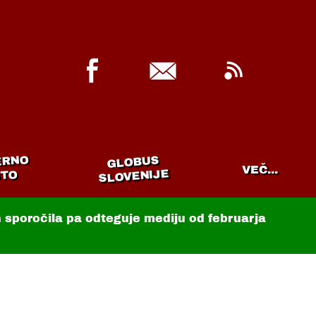
ERNO
GLOBUS
VEČ...
SLOVENIJE
TO
in sporočila pa odteguje mediju od februarja