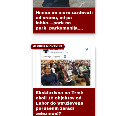
Himna ne more zardevati
od sramu, mi pa
lahko....park na
park=parkomanija....
GLOBUS SLOVENIJE
Ekskluzivno na Trmi:
okoli 15 objektov od
Labor do Struževega
porušenih zaradi
železnice!?