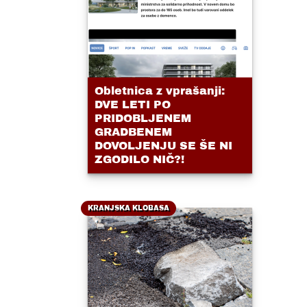
Obletnica z vprašanji:
DVE LETI PO
PRIDOBLJENEM
GRADBENEM
DOVOLJENJU SE ŠE NI
ZGODILO NIČ?!
KRANJSKA KLOBASA