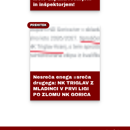
in inšpektorjem!
PREHITEK
Nesreča enega =sreča
drugega: NK TRIGLAV Z
MLADINCI V PRVI LIGI
PO ZLOMU NK GORICA