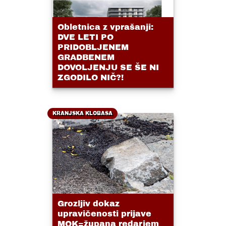
Obletnica z vprašanji:
DVE LETI PO
PRIDOBLJENEM
GRADBENEM
DOVOLJENJU SE ŠE NI
ZGODILO NIČ?!
KRANJSKA KLOBASA
Grozljiv dokaz
upravičenosti prijave
MOK=župana redarjem