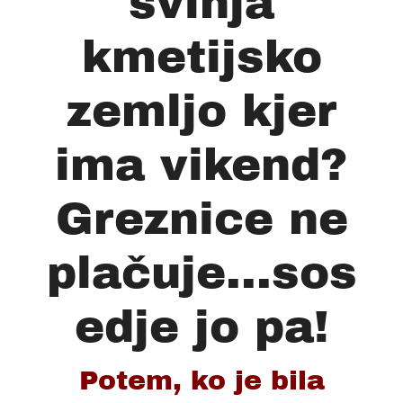
svinja
kmetijsko
zemljo kjer
ima vikend?
Greznice ne
plačuje...sos
edje jo pa!
Potem, ko je bila