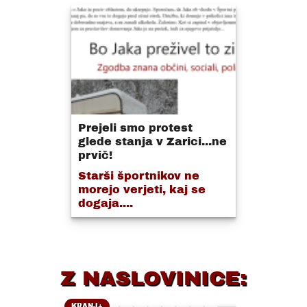
Prejeli smo protest
glede stanja v Zarici...ne
prvič!
Starši športnikov ne
morejo verjeti, kaj se
dogaja....
Z NASLOVINICE:
KRANJ+