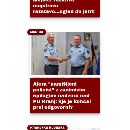
mojstrovo
razstavo...ogled do jutri!
MARICA
Afera "namišljeni
policist" z zanimivim
epilogom nadzora nad
PU Kranj: kje je končal
prvi odgovorni?
KRANJSKA KLOBASA