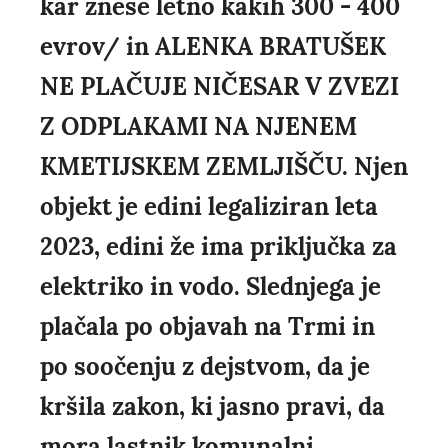
kar znese letno kakih 300 - 400
evrov/ in ALENKA BRATUŠEK
NE PLAČUJE NIČESAR V ZVEZI
Z ODPLAKAMI NA NJENEM
KMETIJSKEM ZEMLJIŠČU. Njen
objekt je edini legaliziran leta
2023, edini že ima priključka za
elektriko in vodo. Slednjega je
plačala po objavah na Trmi in
po soočenju z dejstvom, da je
kršila zakon, ki jasno pravi, da
mora lastnik komunalni