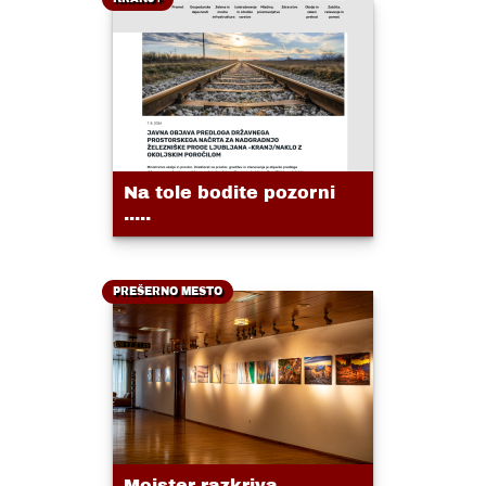
Na tole bodite pozorni
.....
PREŠERNO MESTO
Mojster razkriva