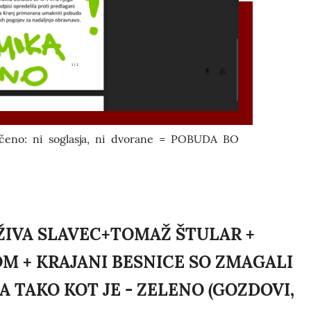
očeno: ni soglasja, ni dvorane = POBUDA BO
jna? ŽIVA SLAVEC+TOMAŽ ŠTULAR +
OM + KRAJANI BESNICE SO ZMAGALI
A TAKO KOT JE - ZELENO (GOZDOVI,