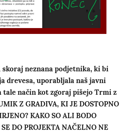
 skoraj neznana podjetnika, ki bi
uja drevesa, uporabljala naš javni
tale način kot zgoraj pišejo Trmi z
 UMIK Z GRADIVA, KI JE DOSTOPNO
ŠIRJENO? KAKO SO ALI BODO
PA SE DO PROJEKTA NAČELNO NE