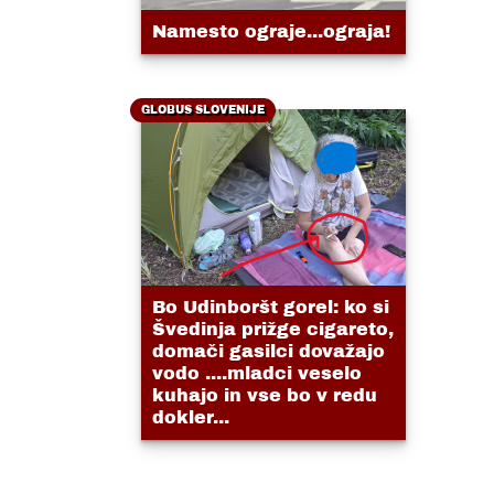
Namesto ograje...ograja!
GLOBUS SLOVENIJE
Bo Udinboršt gorel: ko si
Švedinja prižge cigareto,
domači gasilci dovažajo
vodo ....mladci veselo
kuhajo in vse bo v redu
dokler...