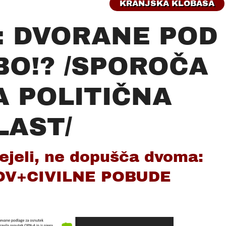
KRANJSKA KLOBASA
i: DVORANE POD
BO!? /SPOROČA
 POLITIČNA
LAST/
ejeli, ne dopušča dvoma:
OV+CIVILNE POBUDE