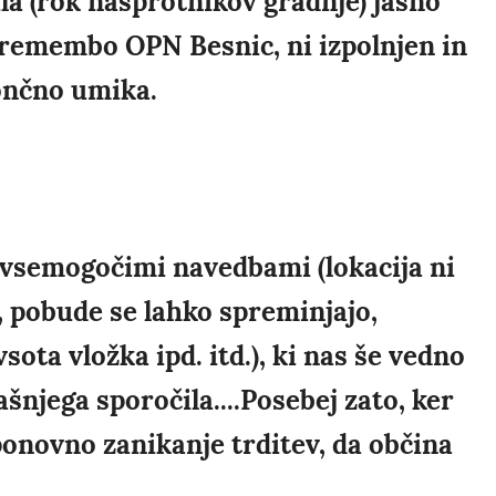
ila (rok nasprotnikov gradnje) jasno
premembo OPN Besnic, ni izpolnjen in
ončno umika.
z vsemogočimi navedbami (lokacija ni
 pobude se lahko spreminjajo,
vsota vložka ipd. itd.), ki nas še vedno
ašnjega sporočila....Posebej zato, ker
onovno zanikanje trditev, da občina