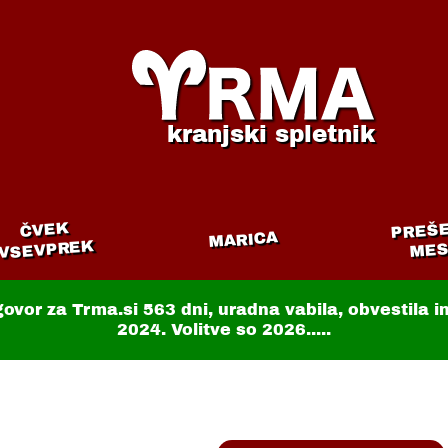
kranjski spletnik
PREŠ
ČVEK
MARICA
VSEVPREK
MES
govor za Trma.si
563 dni
, uradna vabila, obvestila 
2024. Volitve so 2026.....