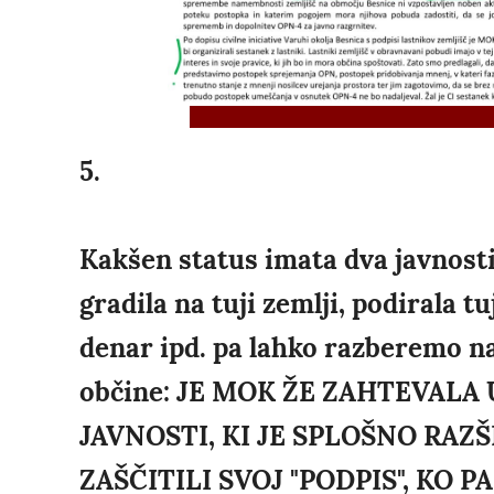
5.
Kakšen status imata dva javnosti
gradila na tuji zemlji, podirala t
denar ipd. pa lahko razberemo na 
občine: JE MOK ŽE ZAHTEVALA
JAVNOSTI, KI JE SPLOŠNO RAZ
ZAŠČITILI SVOJ "PODPIS", KO 