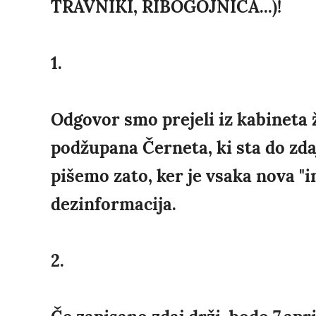
TRAVNIKI, RIBOGOJNICA...)!
1.
Odgovor smo prejeli iz kabineta 
podžupana Černeta, ki sta do zda
pišemo zato, ker je vsaka nova "in
dezinformacija.
2.