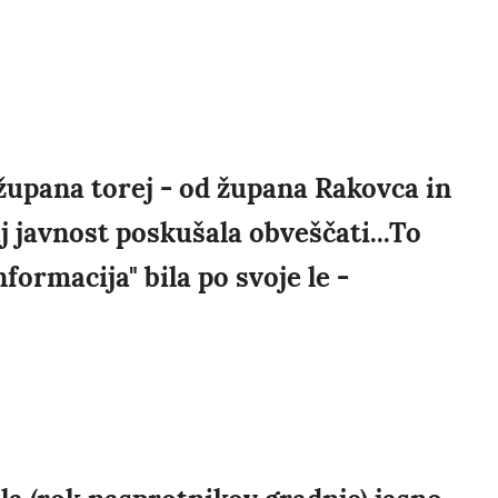
župana torej - od župana Rakovca in
j javnost poskušala obveščati...To
formacija" bila po svoje le -