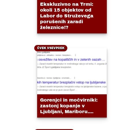
Ekskluzivno na Trmi:
okoli 15 objektov od
Labor do Struževega
porušenih zaradi
železnice!?
ČVEK VSEVPREK
Gorenjci in močvirniki:
zastonj kopanje v
Ljubljani, Mariboru....