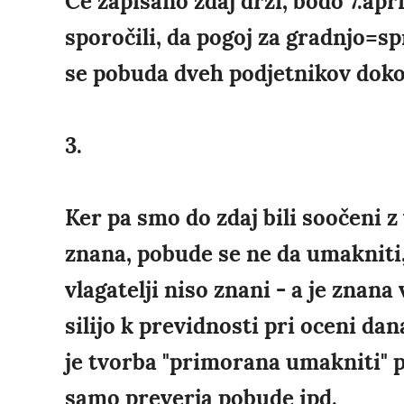
Če zapisano zdaj drži, bodo 7.apr
sporočili, da pogoj za gradnjo=s
se pobuda dveh podjetnikov dok
3.
Ker pa smo do zdaj bili soočeni 
znana, pobude se ne da umakniti,
vlagatelji niso znani - a je znana 
silijo k previdnosti pri oceni dan
je tvorba "primorana umakniti" p
samo preverja pobude ipd.