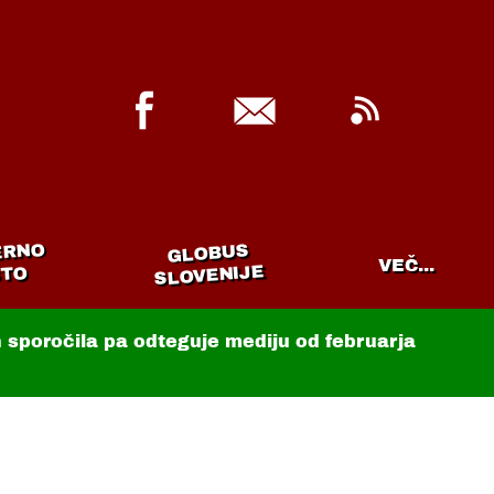
ERNO
GLOBUS
VEČ...
SLOVENIJE
TO
in sporočila pa odteguje mediju od februarja