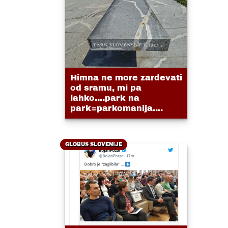
Himna ne more zardevati
od sramu, mi pa
lahko....park na
park=parkomanija....
GLOBUS SLOVENIJE