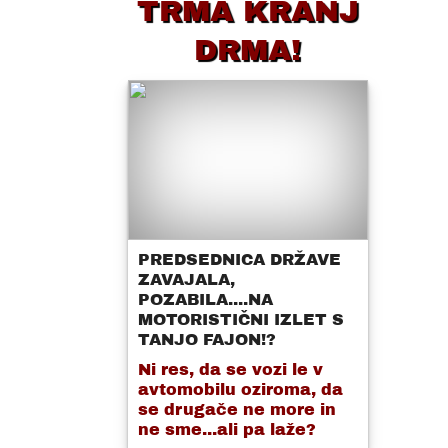
TRMA KRANJ
DRMA!
PREDSEDNICA DRŽAVE
ZAVAJALA,
POZABILA....NA
MOTORISTIČNI IZLET S
TANJO FAJON!?
Ni res, da se vozi le v
avtomobilu oziroma, da
se drugače ne more in
ne sme...ali pa laže?