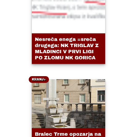
Nesreča enega =sreča
drugega: NK TRIGLAV Z
MLADINCI V PRVI LIGI
PO ZLOMU NK GORICA
KRANJ+
Bralec Trme opozarja na