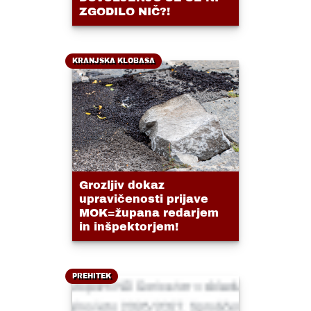
ZGODILO NIČ?!
KRANJSKA KLOBASA
Grozljiv dokaz
upravičenosti prijave
MOK=župana redarjem
in inšpektorjem!
PREHITEK