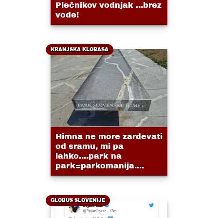
Plečnikov vodnjak ...brez
vode!
KRANJSKA KLOBASA
Himna ne more zardevati
od sramu, mi pa
lahko....park na
park=parkomanija....
GLOBUS SLOVENIJE