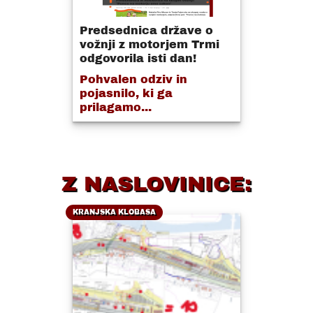
Predsednica države o
vožnji z motorjem Trmi
odgovorila isti dan!
Pohvalen odziv in
pojasnilo, ki ga
prilagamo...
Z NASLOVINICE:
KRANJSKA KLOBASA