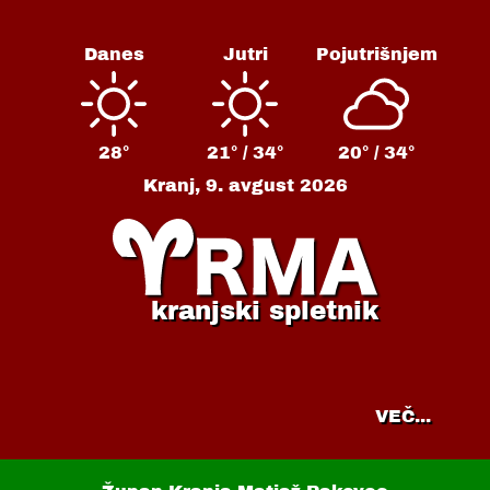
Danes
Jutri
Pojutrišnjem
28°
21° /
34°
20° /
34°
Kranj,
9. avgust 2026
kranjski spletnik
VEČ...