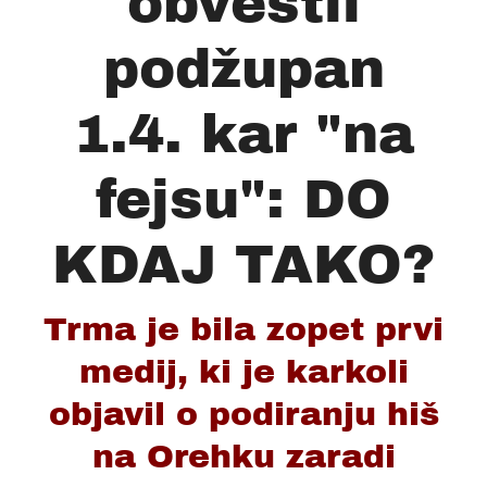
obvestil
podžupan
1.4. kar "na
fejsu": DO
KDAJ TAKO?
Trma je bila zopet prvi
medij, ki je karkoli
objavil o podiranju hiš
na Orehku zaradi