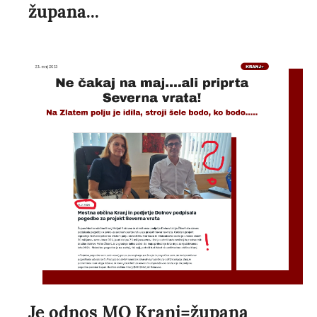
župana...
Je odnos MO Kranj=župana