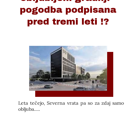
pogodba podpisana
pred tremi leti !?
Leta tečejo, Severna vrata pa so za zdaj samo
obljuba.....