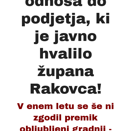
odnosa do
podjetja, ki
je javno
hvalilo
župana
Rakovca!
V enem letu se še ni
zgodil premik
obljubljeni gradnji -