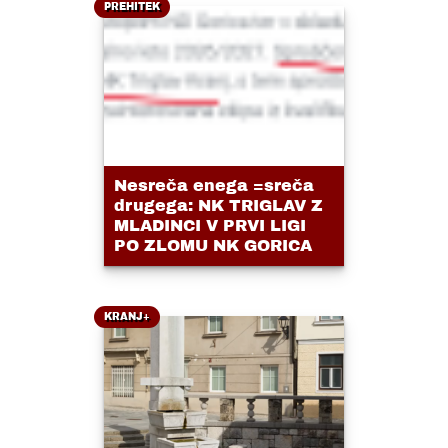
PREHITEK
Nesreča enega =sreča
drugega: NK TRIGLAV Z
MLADINCI V PRVI LIGI
PO ZLOMU NK GORICA
KRANJ+