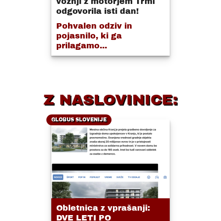
vožnji z motorjem Trmi
odgovorila isti dan!
Pohvalen odziv in
pojasnilo, ki ga
prilagamo...
Z NASLOVINICE:
GLOBUS SLOVENIJE
Obletnica z vprašanji:
DVE LETI PO