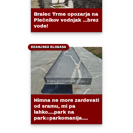
Bralec Trme opozarja na
Plečnikov vodnjak ...brez
vode!
KRANJSKA KLOBASA
Himna ne more zardevati
od sramu, mi pa
lahko....park na
park=parkomanija....