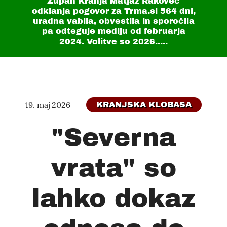
Župan Kranja Matjaž Rakovec
odklanja pogovor za Trma.si
564 dni
,
uradna vabila, obvestila in sporočila
pa odteguje mediju od februarja
2024. Volitve so 2026.....
19. maj 2026
KRANJSKA KLOBASA
"Severna
vrata" so
lahko dokaz