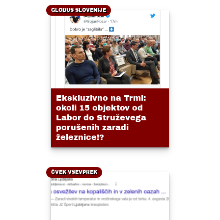
GLOBUS SLOVENIJE
Ekskluzivno na Trmi:
okoli 15 objektov od
Labor do Struževega
porušenih zaradi
železnice!?
ČVEK VSEVPREK