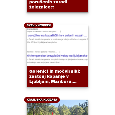
porušenih zaradi
železnice!?
ČVEK VSEVPREK
Gorenjci in močvirniki:
zastonj kopanje v
Ljubljani, Mariboru....
KRANJSKA KLOBASA