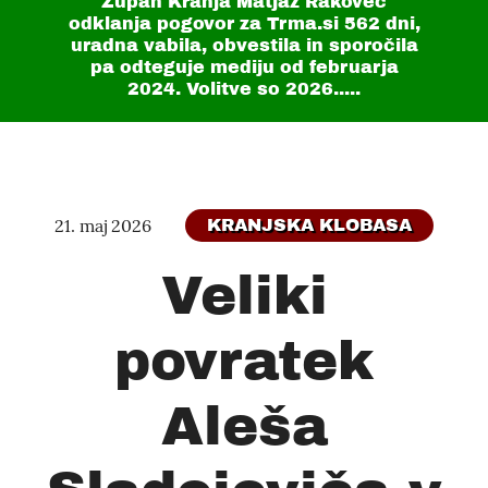
Župan Kranja Matjaž Rakovec
odklanja pogovor za Trma.si
562 dni
,
uradna vabila, obvestila in sporočila
pa odteguje mediju od februarja
2024. Volitve so 2026.....
21. maj 2026
KRANJSKA KLOBASA
Veliki
povratek
Aleša