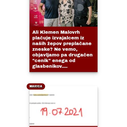
Ali Klemen Malovrh
plačuje izvajalcem iz
naših žepov preplačane
zneske? Ne vemo,
objavljamo pa drugačen
"cenik" enega od
glasbenikov....
MARICA