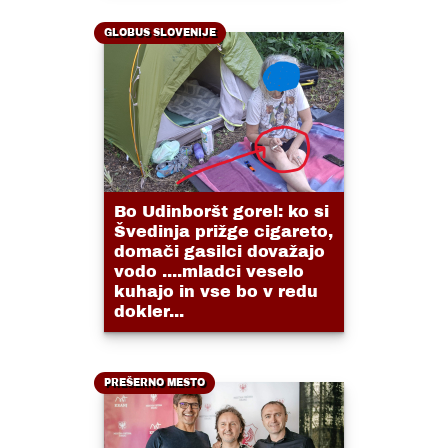
GLOBUS SLOVENIJE
Bo Udinboršt gorel: ko si
Švedinja prižge cigareto,
domači gasilci dovažajo
vodo ....mladci veselo
kuhajo in vse bo v redu
dokler...
PREŠERNO MESTO