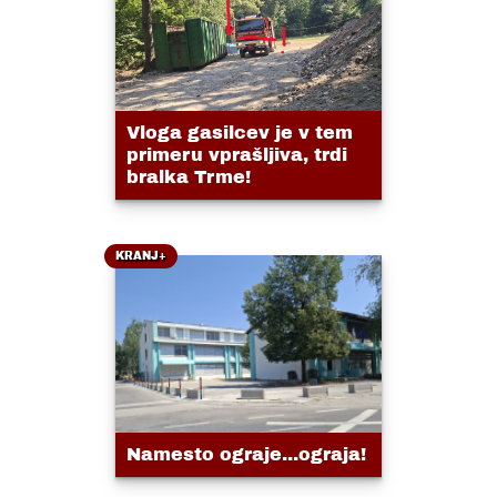
Vloga gasilcev je v tem
primeru vprašljiva, trdi
bralka Trme!
KRANJ+
Namesto ograje...ograja!