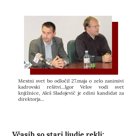
Mestni svet bo odločil 27.maja o zelo zanimivi
kadrovski rešitvi...Igor Velov vodi svet
knjižnice, Aleš Sladojevič je edini kandidat za
direktorja...
Včasih so stari ljudje rekli: