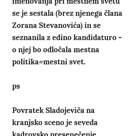
imenovanja pri mestnem svetu
se je sestala (brez njenega člana
Zorana Stevanovića) in se
seznanila z edino kandidaturo -
o njej bo odločala mestna
politika=mestni svet.
ps
Povratek Sladojeviča na
kranjsko sceno je seveda
kadrovsko presenečenje.