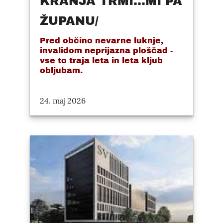
KRANJA TRMI...MI PA
ŽUPANU/
Pred občino nevarne luknje,
invalidom neprijazna ploščad -
vse to traja leta in leta kljub
obljubam.
24. maj 2026