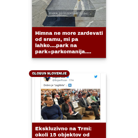
Himna ne more zardevati
od sramu, mi pa
lahko....park na
park=parkomanija....
GLOBUS SLOVENIJE
Ekskluzivno na Trmi:
okoli 15 objektov od