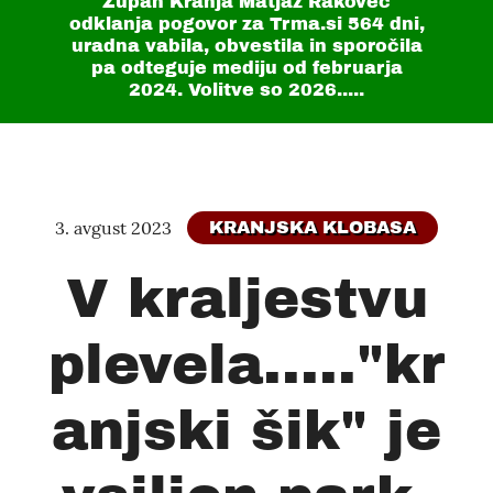
Župan Kranja Matjaž Rakovec
odklanja pogovor za Trma.si
564 dni
,
uradna vabila, obvestila in sporočila
pa odteguje mediju od februarja
2024. Volitve so 2026.....
3. avgust 2023
KRANJSKA KLOBASA
V kraljestvu
plevela....."kr
anjski šik" je