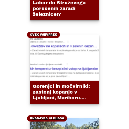
Labor do Struževega
porušenih zaradi
železnice!?
ČVEK VSEVPREK
Gorenjci in močvirniki:
zastonj kopanje v
Ljubljani, Mariboru....
KRANJSKA KLOBASA