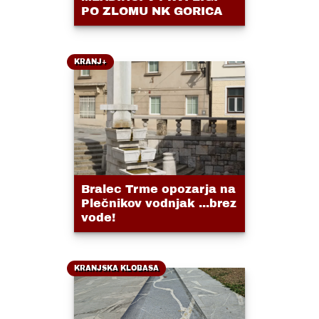
PO ZLOMU NK GORICA
KRANJ+
Bralec Trme opozarja na
Plečnikov vodnjak ...brez
vode!
KRANJSKA KLOBASA