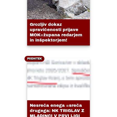
Grozljiv dokaz
upravičenosti prijave
MOK=župana redarjem
in inšpektorjem!
PREHITEK
Nesreča enega =sreča
drugega: NK TRIGLAV Z
MLADINCI V PRVI LIGI