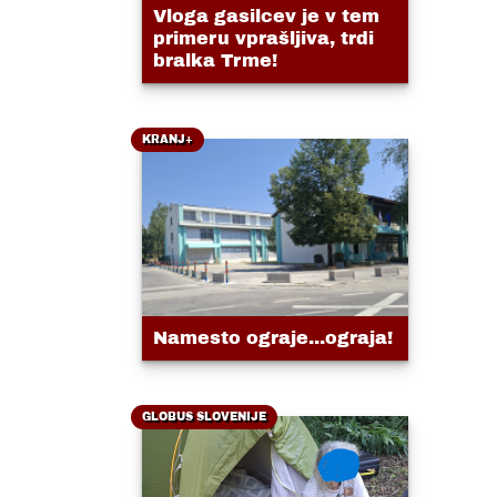
Vloga gasilcev je v tem
primeru vprašljiva, trdi
bralka Trme!
KRANJ+
Namesto ograje...ograja!
GLOBUS SLOVENIJE