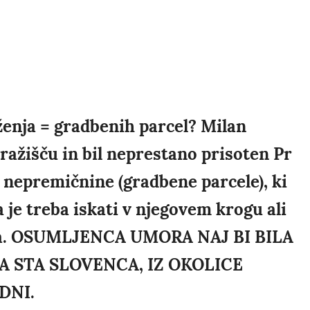
nja = gradbenih parcel? Milan
tražišču in bil neprestano prisoten Pr
 nepremičnine (gradbene parcele), ki
ga je treba iskati v njegovem krogu ali
kava. OSUMLJENCA UMORA NAJ BI BILA
A STA SLOVENCA, IZ OKOLICE
DNI.