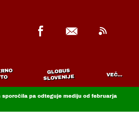
ERNO
GLOBUS
VEČ...
SLOVENIJE
TO
in sporočila pa odteguje mediju od februarja