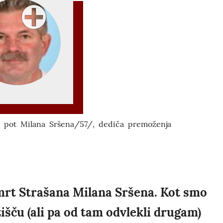
o pot Milana Sršena/57/, dediča premoženja
 smrt Strašana Milana Sršena. Kot smo
ažišču (ali pa od tam odvlekli drugam)