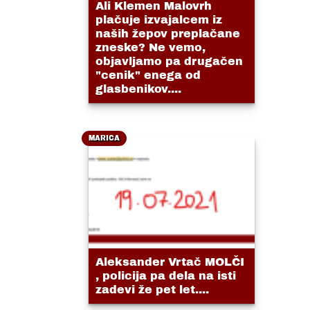
Ali Klemen Malovrh
plačuje izvajalcem iz
naših žepov preplačane
zneske? Ne vemo,
objavljamo pa drugačen
"cenik" enega od
glasbenikov....
MARICA
Aleksander Vrtač MOLČI
, policija pa dela na isti
zadevi že pet let....