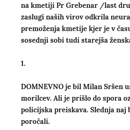
na kmetiji Pr Grebenar /last dru
zaslugi naših virov odkrila neur
premoženja kmetije kjer je v času
sosednji sobi tudi starejša žens
1.
DOMNEVNO je bil Milan Sršen ust
morilcev. Ali je prišlo do spora
policijska preiskava. Slednja naj
poročali.