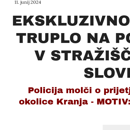
11. junij 2024
EKSKLUZIVNO
TRUPLO NA P
V STRAŽIŠČ
SLOV
Policija molči o prije
okolice Kranja - MOT