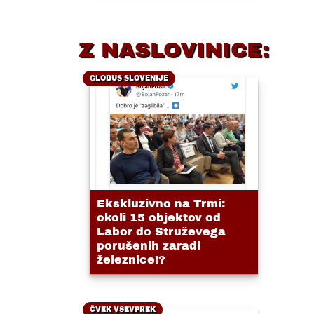
Z NASLOVINICE:
GLOBUS SLOVENIJE
Ekskluzivno na Trmi:
okoli 15 objektov od
Labor do Struževega
porušenih zaradi
železnice!?
ČVEK VSEVPREK