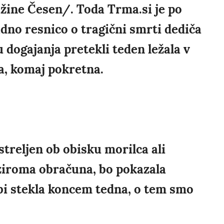
žine Česen/. Toda Trma.si je po
adno resnico o tragični smrti dediča
 dogajanja pretekli teden ležala v
ka, komaj pokretna.
reljen ob obisku morilca ali
 oziroma obračuna, bo pokazala
 bi stekla koncem tedna, o tem smo