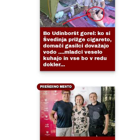
Bo Udinboršt gorel: ko si
Švedinja prižge cigareto,
domači gasilci dovažajo
vodo ....mladci veselo
kuhajo in vse bo v redu
dokler...
PREŠERNO MESTO