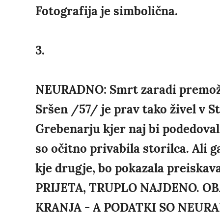
Fotografija je simbolična.
3.
NEURADNO: Smrt zaradi premože
Sršen /57/ je prav tako živel v S
Grebenarju kjer naj bi podedoval
so očitno privabila storilca. Ali 
kje drugje, bo pokazala preis
PRIJETA, TRUPLO NAJDENO. OB
KRANJA - A PODATKI SO NEURA