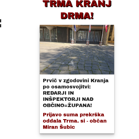
TRMA KRANJ
DRMA!
:
Prvič v zgodovini Kranja
po osamosvojitvi:
REDARJI IN
INŠPEKTORJI NAD
OBČINO=ŽUPANA!
Prijavo suma prekrška
oddala Trma. si - občan
Miran Šubic