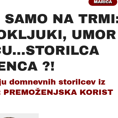
MARICA
 SAMO NA TRMI
OKLJUKI, UMOR
U...STORILCA
ENCA ?!
tju domnevnih storilcev iz
IV: PREMOŽENJSKA KORIST