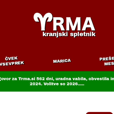
kranjski spletnik
PREŠ
ČVEK
MARICA
VSEVPREK
MES
govor za Trma.si
562 dni
, uradna vabila, obvestila 
2024. Volitve so 2026.....