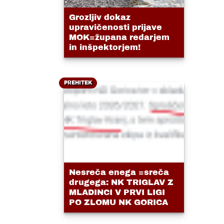
Grozljiv dokaz
upravičenosti prijave
MOK=župana redarjem
in inšpektorjem!
PREHITEK
Nesreča enega =sreča
drugega: NK TRIGLAV Z
MLADINCI V PRVI LIGI
PO ZLOMU NK GORICA