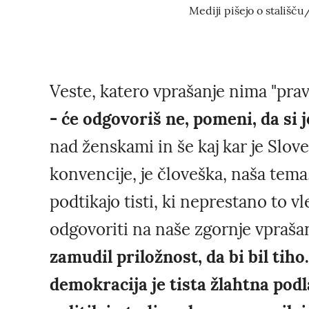
Mediji pišejo o stališču
Veste, katero vprašanje nima "pra
- će odgovoriš ne, pomeni, da si jo
nad ženskami in še kaj kar je Slove
konvencije, je človeška, naša tema
podtikajo tisti, ki neprestano to vl
odgovoriti na naše zgornje vpraša
zamudil priložnost, da bi bil tih
demokracija je tista žlahtna pod