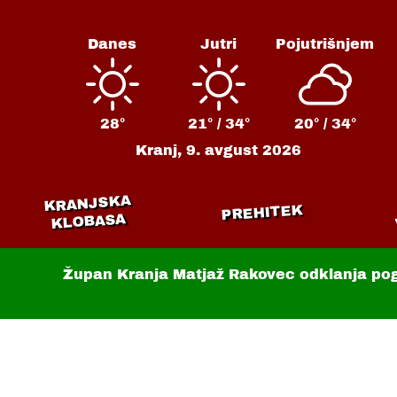
Danes
Jutri
Pojutrišnjem
28°
21° /
34°
20° /
34°
Kranj,
9. avgust 2026
KRANJSKA
PREHITEK
KLOBASA
Župan Kranja Matjaž Rakovec odklanja po