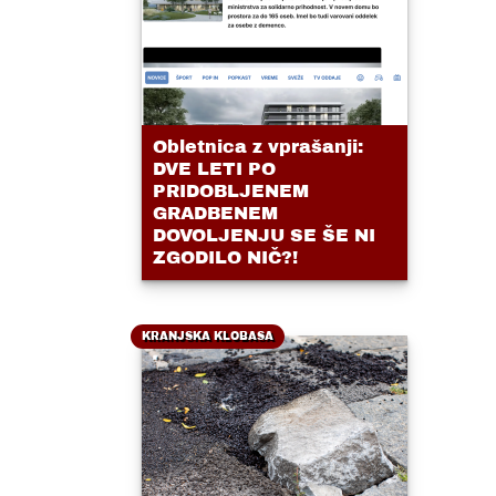
Obletnica z vprašanji:
DVE LETI PO
PRIDOBLJENEM
GRADBENEM
DOVOLJENJU SE ŠE NI
ZGODILO NIČ?!
KRANJSKA KLOBASA