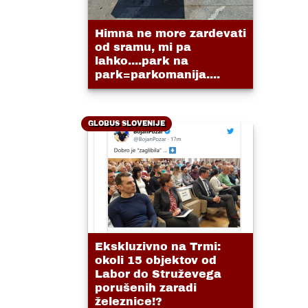
Himna ne more zardevati
od sramu, mi pa
lahko....park na
park=parkomanija....
GLOBUS SLOVENIJE
Ekskluzivno na Trmi:
okoli 15 objektov od
Labor do Struževega
porušenih zaradi
železnice!?