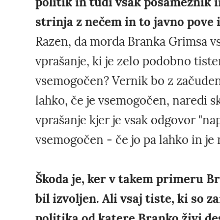
politik in tudi vsak posameznik i
strinja z nečem in to javno pove 
Razen, da morda Branka Grimsa vs
vprašanje, ki je zelo podobno tistemu
vsemogočen? Vernik bo z začudenje
lahko, če je vsemogočen, naredi sk
vprašanje kjer je vsak odgovor "na
vsemogočen - če jo pa lahko in je 
Škoda je, ker v takem primeru Br
bil izvoljen. Ali vsaj tiste, ki so
politika od katere Branko živi 