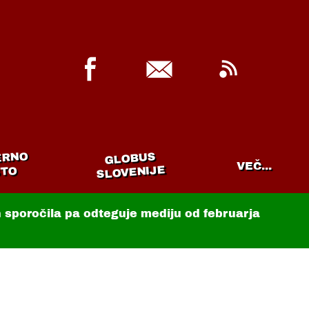
ERNO
GLOBUS
VEČ...
SLOVENIJE
TO
in sporočila pa odteguje mediju od februarja