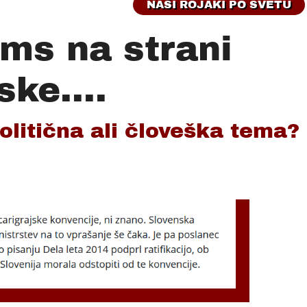
NAŠI ROJAKI PO SVETU
ms na strani
ske....
olitična ali človeška tema?