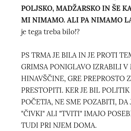
POLJSKO, MADŽARSKO IN ŠE KA
MI NIMAMO. ALI PA NIMAMO L
je tega treba bilo!?
PS TRMA JE BILA IN JE PROTI 
GRIMSA PONIGLAVO IZRABILI V 
HINAVŠČINE, GRE PREPROSTO ZA 
PRESTOPITI. KER JE BIL POLIT
POČETJA, NE SME POZABITI, DA
"ČIVKI" ALI "TVITI" IMAJO POS
TUDI PRI NJEM DOMA.