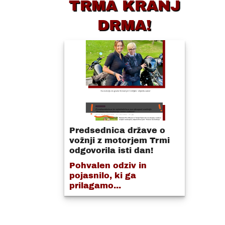
TRMA KRANJ
DRMA!
Predsednica države o
vožnji z motorjem Trmi
odgovorila isti dan!
Pohvalen odziv in
pojasnilo, ki ga
prilagamo...