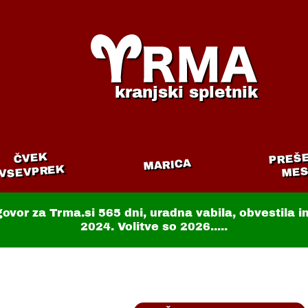
kranjski spletnik
PREŠ
ČVEK
MARICA
VSEVPREK
MES
govor za Trma.si
565 dni
, uradna vabila, obvestila 
2024. Volitve so 2026.....