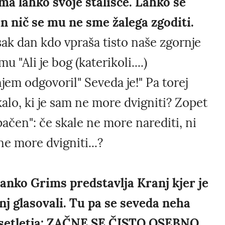
ma lahko svoje stališče. Lahko se
in nič se mu ne sme žalega zgoditi.
ak dan kdo vpraša tisto naše zgornje
 "Ali je bog (katerikoli....)
m odgovoril" Seveda je!" Pa torej
alo, ki je sam ne more dvigniti? Zopet
pačen": če skale ne more narediti, ni
ne more dvigniti...?
anko Grims predstavlja Kranj kjer je
 zanj glasovali. Tu pa se seveda neha
desetletja: ZAČNE SE ČISTO OSEBNO,