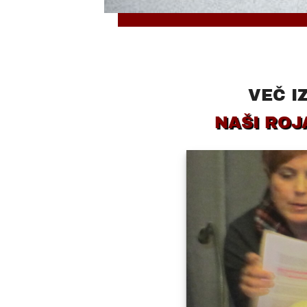
VEČ I
NAŠI ROJ