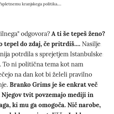
/spletnemu kranjskega politika....
vilnega" odgovora?
A ti še tepeš ženo?
 tepel do zdaj, če pritrdiš....
Nasilje
nija potrdila s sprejetjem Istanbulske
. To ni politična tema kot nam
ečejo na dan kot bi želeli pravilno
nje.
Branko Grims je še enkrat več
o. Njegov tvit povzemajo mediji in
laga, ki mu ga omogoča. Nič narobe,