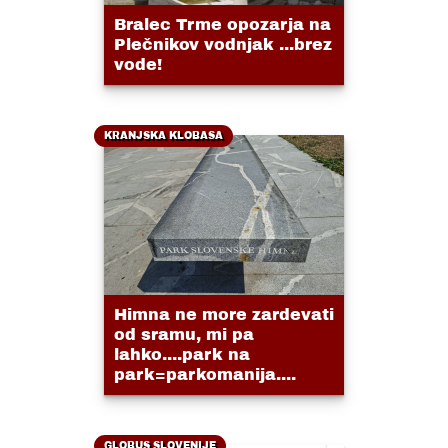
Bralec Trme opozarja na
Plečnikov vodnjak ...brez
vode!
KRANJSKA KLOBASA
Himna ne more zardevati
od sramu, mi pa
lahko....park na
park=parkomanija....
GLOBUS SLOVENIJE