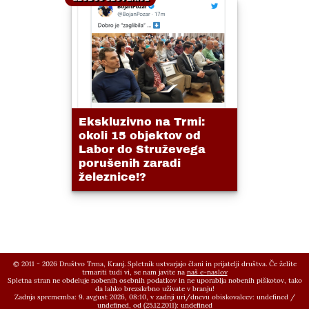
Ekskluzivno na Trmi:
okoli 15 objektov od
Labor do Struževega
porušenih zaradi
železnice!?
© 2011 - 2026 Društvo Trma, Kranj. Spletnik ustvarjajo člani in prijatelji društva. Če želite
trmariti tudi vi, se nam javite na
naš e-naslov
Spletna stran ne obdeluje nobenih osebnih podatkov in ne uporablja nobenih piškotov, tako
da lahko brezskrbno uživate v branju!
Zadnja sprememba: 9. avgust 2026, 08:10,
v zadnji uri/dnevu obiskovalcev:
undefined
/
undefined
, od (25.12.2011):
undefined