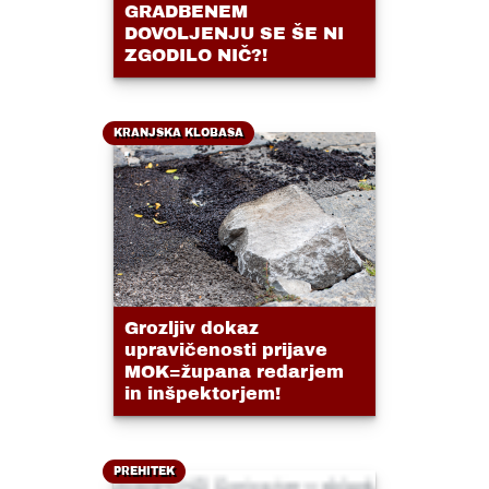
GRADBENEM
DOVOLJENJU SE ŠE NI
ZGODILO NIČ?!
KRANJSKA KLOBASA
Grozljiv dokaz
upravičenosti prijave
MOK=župana redarjem
in inšpektorjem!
PREHITEK