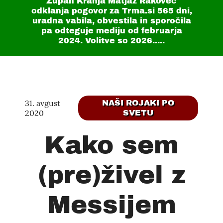
Župan Kranja Matjaž Rakovec
odklanja pogovor za Trma.si
565 dni
,
uradna vabila, obvestila in sporočila
pa odteguje mediju od februarja
2024. Volitve so 2026.....
31. avgust
NAŠI ROJAKI PO
2020
SVETU
Kako sem
(pre)živel z
Messijem