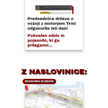
Predsednica države o
vožnji z motorjem Trmi
odgovorila isti dan!
Pohvalen odziv in
pojasnilo, ki ga
prilagamo...
Z NASLOVINICE:
KRANJSKA KLOBASA