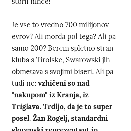
storil nihče!"
Je vse to vredno 700 milijonov
evrov? Ali morda pol tega? Ali pa
samo 200? Berem spletno stran
kluba s Tirolske, Swarowski jih
obmetava s svojimi biseri. Ali pa
tudi ne:
vzhičeni so nad
"nakupom" iz Kranja, iz
Triglava. Trdijo, da je to super
posel. Žan Rogelj, standardni
slovenski reprezentant in