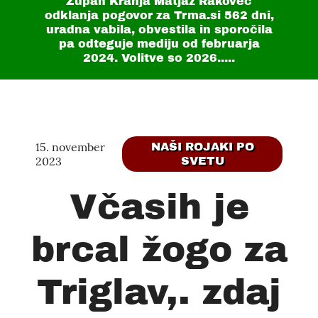
Župan Kranja Matjaž Rakovec
odklanja pogovor za Trma.si
562 dni
,
uradna vabila, obvestila in sporočila
pa odteguje mediju od februarja
2024. Volitve so 2026.....
15. november
NAŠI ROJAKI PO
2023
SVETU
Včasih je
brcal žogo za
Triglav,. zdaj