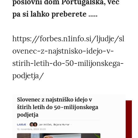
poslovni dom Portugalska, več
pa si lahko preberete .....
https://forbes.n1info.si/ljudje/sl
ovenec-z-najstnisko-idejo-v-
stirih-letih-do-50-milijonskega-
podjetja/