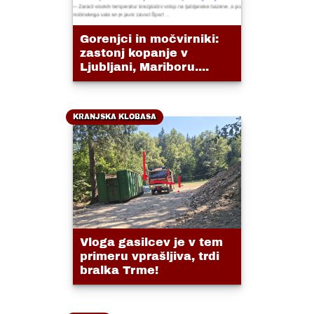
Gorenjci in močvirniki:
zastonj kopanje v
Ljubljani, Mariboru....
KRANJSKA KLOBASA
Vloga gasilcev je v tem
primeru vprašljiva, trdi
bralka Trme!