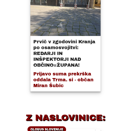
Prvič v zgodovini Kranja
po osamosvojitvi:
REDARJI IN
INŠPEKTORJI NAD
OBČINO=ŽUPANA!
Prijavo suma prekrška
oddala Trma. si - občan
Miran Šubic
Z NASLOVINICE:
GLOBUS SLOVENIJE