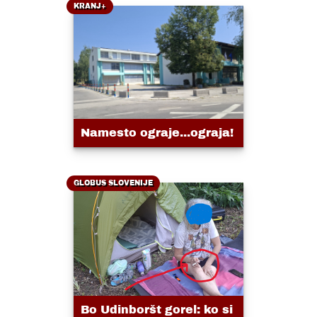
KRANJ+
Namesto ograje...ograja!
GLOBUS SLOVENIJE
Bo Udinboršt gorel: ko si