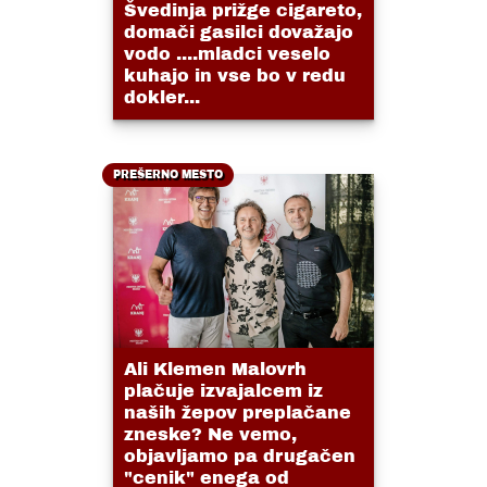
Švedinja prižge cigareto,
domači gasilci dovažajo
vodo ....mladci veselo
kuhajo in vse bo v redu
dokler...
PREŠERNO MESTO
Ali Klemen Malovrh
plačuje izvajalcem iz
naših žepov preplačane
zneske? Ne vemo,
objavljamo pa drugačen
"cenik" enega od