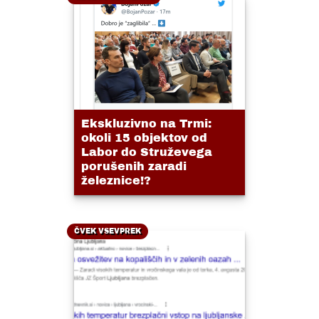
Ekskluzivno na Trmi:
okoli 15 objektov od
Labor do Struževega
porušenih zaradi
železnice!?
ČVEK VSEVPREK