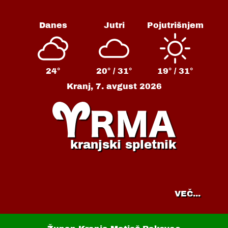
Danes
Jutri
Pojutrišnjem
24°
20° /
31°
19° /
31°
Kranj,
7. avgust 2026
kranjski spletnik
VEČ...