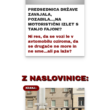
PREDSEDNICA DRŽAVE
ZAVAJALA,
POZABILA....NA
MOTORISTIČNI IZLET S
TANJO FAJON!?
Ni res, da se vozi le v
avtomobilu oziroma, da
se drugače ne more in
ne sme...ali pa laže?
Z NASLOVINICE:
KRANJ+