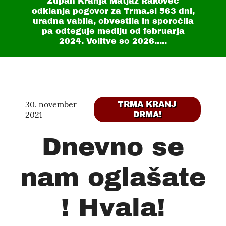
Župan Kranja Matjaž Rakovec
odklanja pogovor za Trma.si
563 dni
,
uradna vabila, obvestila in sporočila
pa odteguje mediju od februarja
2024. Volitve so 2026.....
30. november
TRMA KRANJ
2021
DRMA!
Dnevno se
nam oglašate
! Hvala!