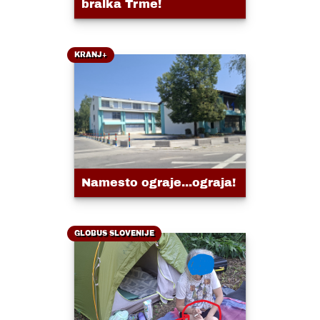
bralka Trme!
KRANJ+
Namesto ograje...ograja!
GLOBUS SLOVENIJE