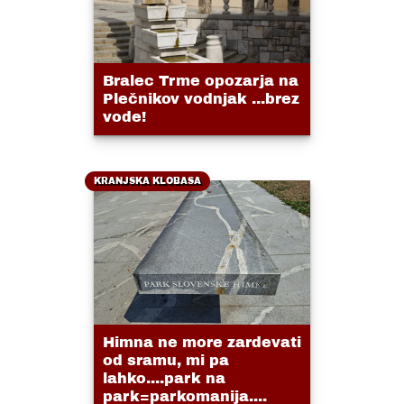
Bralec Trme opozarja na
Plečnikov vodnjak ...brez
vode!
KRANJSKA KLOBASA
Himna ne more zardevati
od sramu, mi pa
lahko....park na
park=parkomanija....