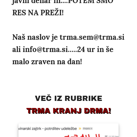
javni denar in....POTEM SMO
RES NA PREŽI!
Naš naslov je trma.sem@trma.si
ali info@trma.si.....24 ur in še
malo zraven na dan!
VEČ IZ RUBRIKE
TRMA KRANJ DRMA!