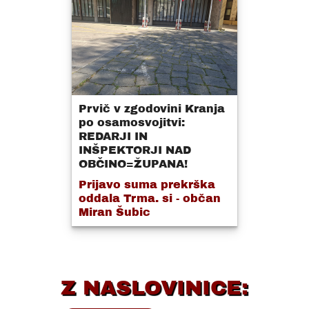
Prvič v zgodovini Kranja
po osamosvojitvi:
REDARJI IN
INŠPEKTORJI NAD
OBČINO=ŽUPANA!
Prijavo suma prekrška
oddala Trma. si - občan
Miran Šubic
Z NASLOVINICE: