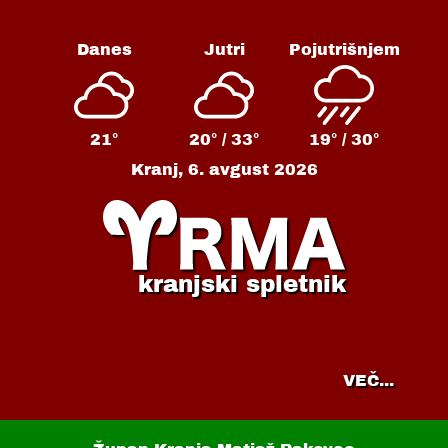
Danes
Jutri
Pojutrišnjem
21°
20° /
33°
19° /
30°
Kranj,
6. avgust 2026
kranjski spletnik
VEČ...