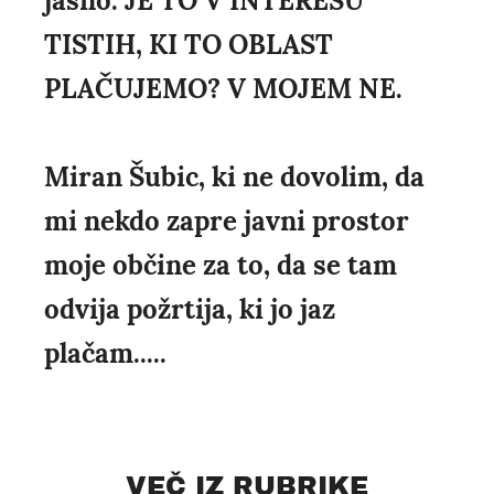
jasno. JE TO V INTERESU
TISTIH, KI TO OBLAST
PLAČUJEMO? V MOJEM NE.
Miran Šubic, ki ne dovolim, da
mi nekdo zapre javni prostor
moje občine za to, da se tam
odvija požrtija, ki jo jaz
plačam.....
VEČ IZ RUBRIKE