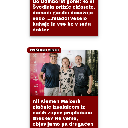
Bo Udinboršt gorel: ko si
Švedinja prižge cigareto,
domači gasilci dovažajo
vodo ....mladci veselo
kuhajo in vse bo v redu
dokler...
PREŠERNO MESTO
Ali Klemen Malovrh
plačuje izvajalcem iz
naših žepov preplačane
zneske? Ne vemo,
objavljamo pa drugačen