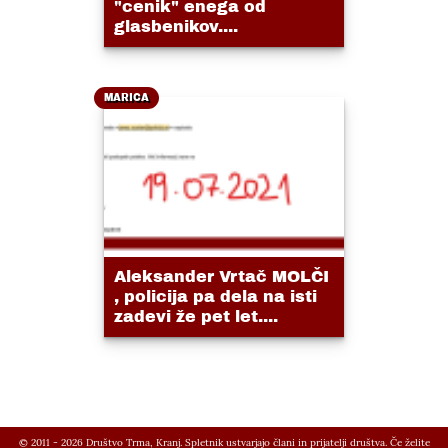
"cenik" enega od
glasbenikov....
MARICA
Aleksander Vrtač MOLČI
, policija pa dela na isti
zadevi že pet let....
© 2011 - 2026 Društvo Trma, Kranj. Spletnik ustvarjajo člani in prijatelji društva. Če želite