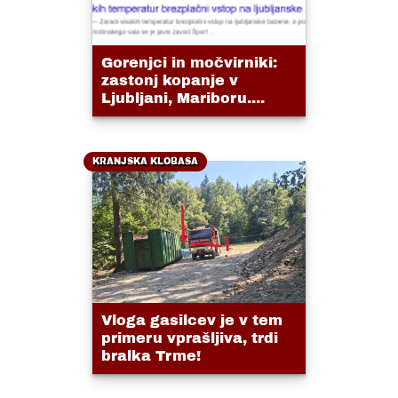
Gorenjci in močvirniki:
zastonj kopanje v
Ljubljani, Mariboru....
KRANJSKA KLOBASA
Vloga gasilcev je v tem
primeru vprašljiva, trdi
bralka Trme!