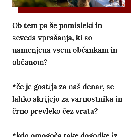
Ob tem pa še pomisleki in
seveda vprašanja, ki so
namenjena vsem občankam in
občanom?
*če je gostija za naš denar, se
lahko skrijejo za varnostnika in
črno prevleko čez vrata?
*kdo omogoča take dogodke iz