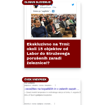
GLOBUS SLOVENIJE
Ekskluzivno na Trmi:
okoli 15 objektov od
Labor do Struževega
porušenih zaradi
železnice!?
ČVEK VSEVPREK