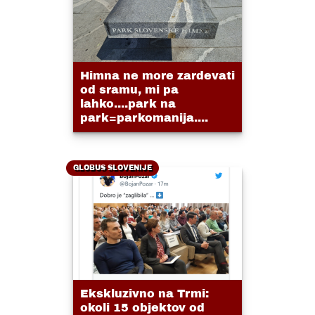
Himna ne more zardevati
od sramu, mi pa
lahko....park na
park=parkomanija....
GLOBUS SLOVENIJE
Ekskluzivno na Trmi:
okoli 15 objektov od