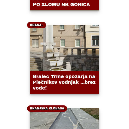
PO ZLOMU NK GORICA
KRANJ+
Bralec Trme opozarja na
Plečnikov vodnjak ...brez
vode!
KRANJSKA KLOBASA