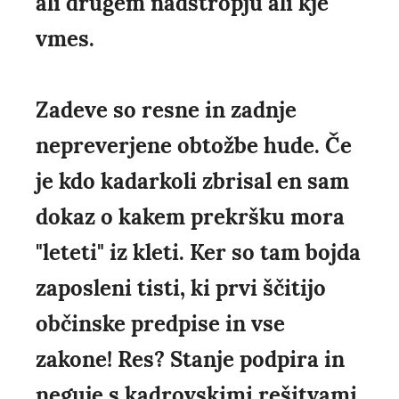
ali drugem nadstropju ali kje
vmes.
Zadeve so resne in zadnje
nepreverjene obtožbe hude. Če
je kdo kadarkoli zbrisal en sam
dokaz o kakem prekršku mora
"leteti" iz kleti. Ker so tam bojda
zaposleni tisti, ki prvi ščitijo
občinske predpise in vse
zakone! Res? Stanje podpira in
neguje s kadrovskimi rešitvami