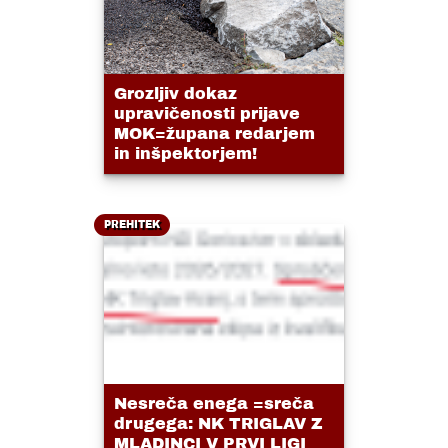
Grozljiv dokaz
upravičenosti prijave
MOK=župana redarjem
in inšpektorjem!
PREHITEK
Nesreča enega =sreča
drugega: NK TRIGLAV Z
MLADINCI V PRVI LIGI