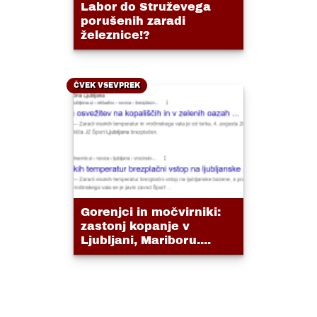
Labor do Struževega
porušenih zaradi
železnice!?
ČVEK VSEVPREK
Gorenjci in močvirniki:
zastonj kopanje v
Ljubljani, Mariboru....