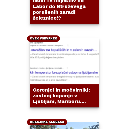
okoli 15 objektov od
Labor do Struževega
porušenih zaradi
železnice!?
ČVEK VSEVPREK
Gorenjci in močvirniki:
zastonj kopanje v
Ljubljani, Mariboru....
KRANJSKA KLOBASA