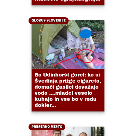
GLOBUS SLOVENIJE
Bo Udinboršt gorel: ko si
Švedinja prižge cigareto,
domači gasilci dovažajo
vodo ....mladci veselo
kuhajo in vse bo v redu
dokler...
PREŠERNO MESTO