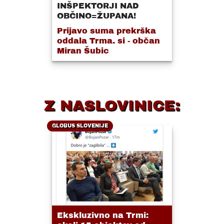
INŠPEKTORJI NAD
OBČINO=ŽUPANA!
Prijavo suma prekrška
oddala Trma. si - občan
Miran Šubic
Z NASLOVINICE:
GLOBUS SLOVENIJE
Ekskluzivno na Trmi: