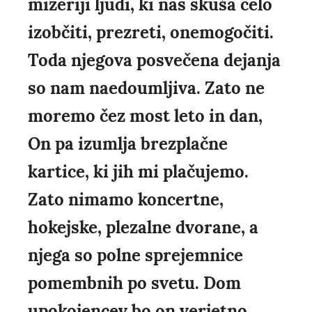
mizeriji ljudi, ki nas skuša celo
izobčiti, prezreti, onemogočiti.
Toda njegova posvečena dejanja
so nam naedoumljiva. Zato ne
moremo čez most leto in dan,
On pa izumlja brezplačne
kartice, ki jih mi plačujemo.
Zato nimamo koncertne,
hokejske, plezalne dvorane, a
njega so polne sprejemnice
pomembnih po svetu. Dom
upokojencev bo on verjetno