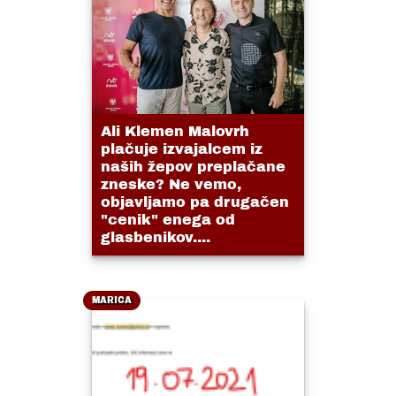
Ali Klemen Malovrh
plačuje izvajalcem iz
naših žepov preplačane
zneske? Ne vemo,
objavljamo pa drugačen
"cenik" enega od
glasbenikov....
MARICA