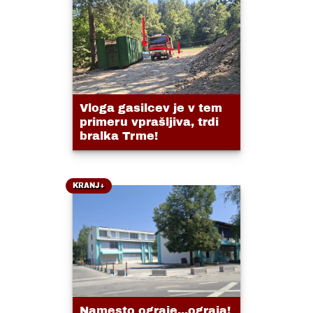
Vloga gasilcev je v tem
primeru vprašljiva, trdi
bralka Trme!
KRANJ+
Namesto ograje...ograja!