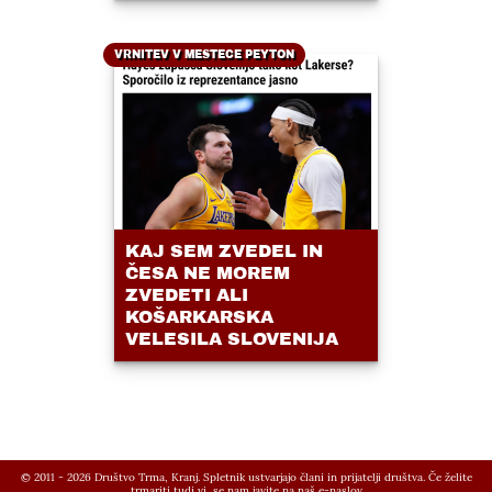
VRNITEV V MESTECE PEYTON
KAJ SEM ZVEDEL IN
ČESA NE MOREM
ZVEDETI ALI
KOŠARKARSKA
VELESILA SLOVENIJA
© 2011 - 2026 Društvo Trma, Kranj. Spletnik ustvarjajo člani in prijatelji društva. Če želite
trmariti tudi vi, se nam javite na
naš e-naslov