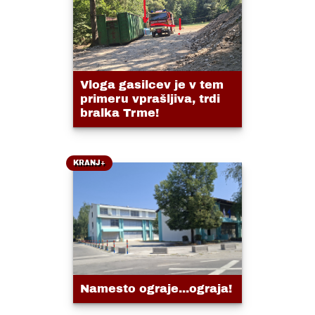
Vloga gasilcev je v tem
primeru vprašljiva, trdi
bralka Trme!
KRANJ+
Namesto ograje...ograja!