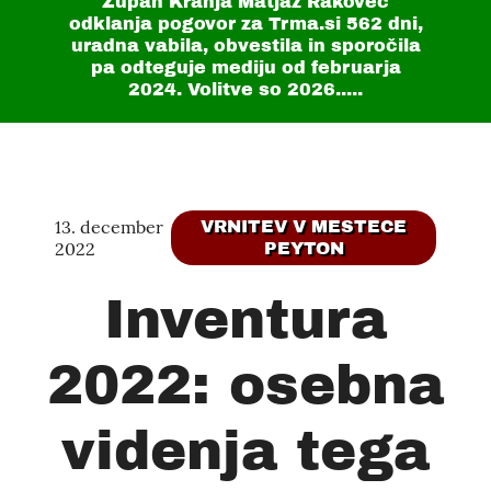
Župan Kranja Matjaž Rakovec
odklanja pogovor za Trma.si
562 dni
,
uradna vabila, obvestila in sporočila
pa odteguje mediju od februarja
2024. Volitve so 2026.....
13. december
VRNITEV V MESTECE
2022
PEYTON
Inventura
2022: osebna
videnja tega