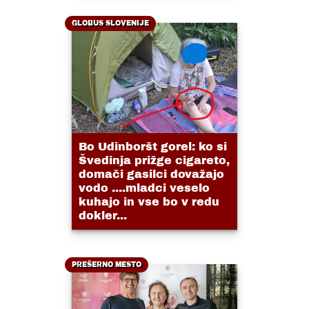
GLOBUS SLOVENIJE
Bo Udinboršt gorel: ko si
Švedinja prižge cigareto,
domači gasilci dovažajo
vodo ....mladci veselo
kuhajo in vse bo v redu
dokler...
PREŠERNO MESTO