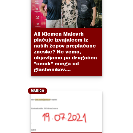
Ali Klemen Malovrh
plačuje izvajalcem iz
naših žepov preplačane
zneske? Ne vemo,
objavljamo pa drugačen
"cenik" enega od
glasbenikov....
MARICA