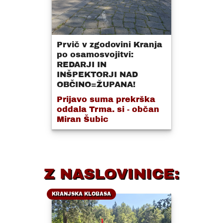
Prvič v zgodovini Kranja
po osamosvojitvi:
REDARJI IN
INŠPEKTORJI NAD
OBČINO=ŽUPANA!
Prijavo suma prekrška
oddala Trma. si - občan
Miran Šubic
Z NASLOVINICE:
KRANJSKA KLOBASA