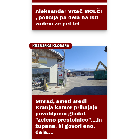
Aleksander Vrtač MOLČI
, policija pa dela na isti
zadevi že pet let....
KRANJSKA KLOBASA
Smrad, smeti sredi
Kranja kamor prihajajo
povabljenci gledat
"zeleno prestolnico"....in
župana, ki govori eno,
dela....