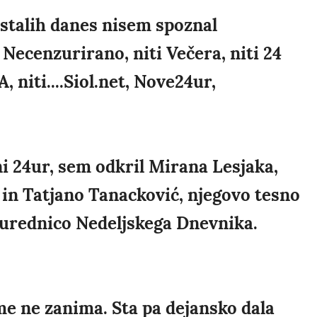
ostalih danes nisem spoznal
 Necenzurirano, niti Večera, niti 24
, niti....Siol.net, Nove24ur,
ani 24ur, sem odkril Mirana Lesjaka,
n Tatjano Tanacković, njegovo tesno
urednico Nedeljskega Dnevnika.
me ne zanima. Sta pa dejansko dala