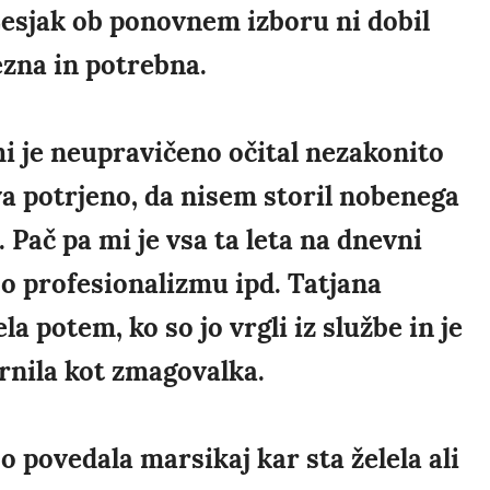
esjak ob ponovnem izboru ni dobil
ezna in potrebna.
 mi je neupravičeno očital nezakonito
tva potrjeno, da nisem storil nobenega
. Pač pa mi je vsa ta leta na dnevni
, o profesionalizmu ipd. Tatjana
a potem, ko so jo vrgli iz službe in je
rnila kot zmagovalka.
o povedala marsikaj kar sta želela ali