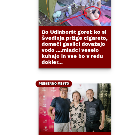
Bo Udinboršt gorel: ko si
Švedinja prižge cigareto,
domači gasilci dovažajo
vodo ....mladci veselo
kuhajo in vse bo v redu
dokler...
PREŠERNO MESTO