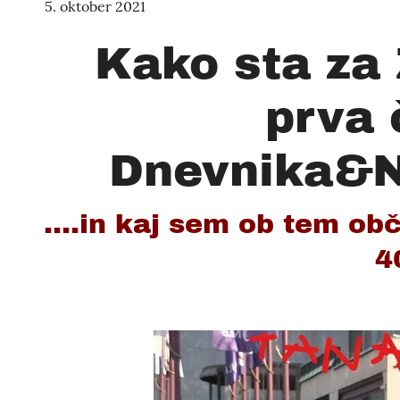
5. oktober 2021
Kako sta za 
prva 
Dnevnika&Ne
....in kaj sem ob tem obču
4