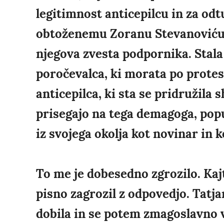
legitimnost anticepilcu in za od
obtoženemu Zoranu Stevanoviću. S
njegova zvesta podpornika. Stala
poročevalca, ki morata po protest
anticepilca, ki sta se pridružila s
prisegajo na tega demagoga, pop
iz svojega okolja kot novinar in k
To me je dobesedno zgrozilo. Kajt
pisno zagrozil z odpovedjo. Tatj
dobila in se potem zmagoslavno v