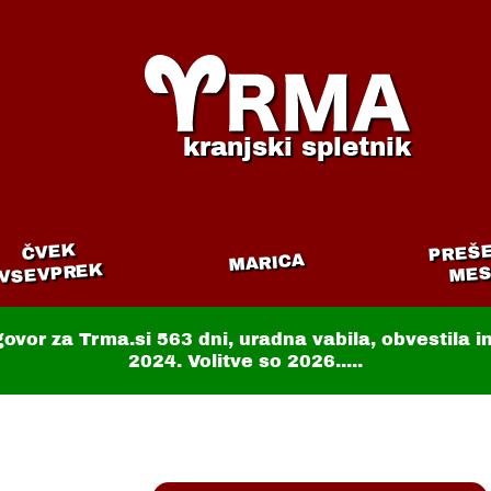
kranjski spletnik
PREŠ
ČVEK
MARICA
VSEVPREK
MES
govor za Trma.si
563 dni
, uradna vabila, obvestila 
2024. Volitve so 2026.....