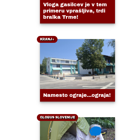
Vloga gasilcev je v tem
primeru vprašljiva, trdi
bralka Trme!
KRANJ+
Namesto ograje...ograja!
GLOBUS SLOVENIJE