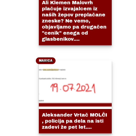
Ali Klemen Malovrh
plačuje izvajalcem iz
naših žepov preplačane
zneske? Ne vemo,
objavljamo pa drugačen
"cenik" enega od
glasbenikov....
MARICA
Aleksander Vrtač MOLČI
, policija pa dela na isti
zadevi že pet let....