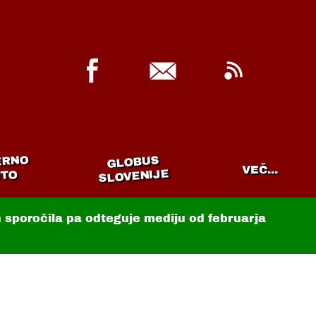
ERNO
GLOBUS
VEČ...
SLOVENIJE
TO
in sporočila pa odteguje mediju od februarja