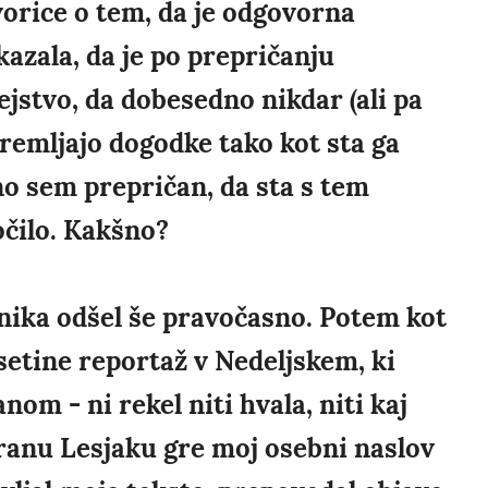
vorice o tem, da je odgovorna
azala, da je po prepričanju
ejstvo, da dobesedno nikdar (ali pa
remljajo dogodke tako kot sta ga
o sem prepričan, da sta s tem
očilo. Kakšno?
nika odšel še pravočasno. Potem kot
setine reportaž v Nedeljskem, ki
om - ni rekel niti hvala, niti kaj
iranu Lesjaku gre moj osebni naslov