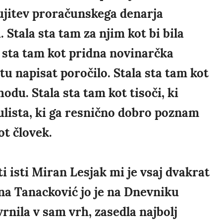
tujitev proračunskega denarja
tala sta tam za njim kot bi bila
 sta tam kot pridna novinarčka
u napisat poročilo. Stala sta tam kot
hodu. Stala sta tam kot tisoči, ki
ulista, ki ga resnično dobro poznam
ot človek.
i isti Miran Lesjak mi je vsaj dvakrat
ana Tanacković jo je na Dnevniku
rnila v sam vrh, zasedla najbolj