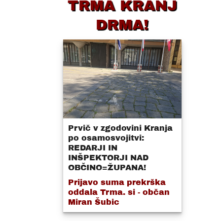
TRMA KRANJ
DRMA!
Prvič v zgodovini Kranja
po osamosvojitvi:
REDARJI IN
INŠPEKTORJI NAD
OBČINO=ŽUPANA!
Prijavo suma prekrška
oddala Trma. si - občan
Miran Šubic