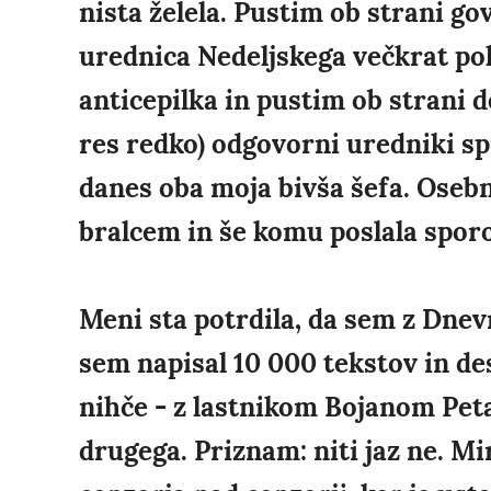
nista želela. Pustim ob strani go
urednica Nedeljskega večkrat pok
anticepilka in pustim ob strani d
res redko) odgovorni uredniki sp
danes oba moja bivša šefa. Osebn
bralcem in še komu poslala spor
Meni sta potrdila, da sem z Dnev
sem napisal 10 000 tekstov in de
nihče - z lastnikom Bojanom Petan
drugega. Priznam: niti jaz ne. M