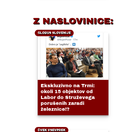
Z NASLOVINICE:
GLOBUS SLOVENIJE
Ekskluzivno na Trmi:
okoli 15 objektov od
Labor do Struževega
porušenih zaradi
železnice!?
ČVEK VSEVPREK