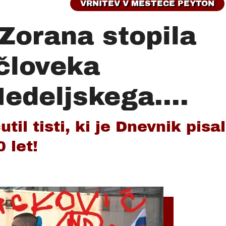
VRNITEV V MESTECE PEYTON
Zorana stopila
človeka
deljskega....
til tisti, ki je Dnevnik pisal
0 let!