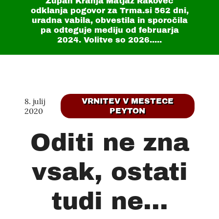
Župan Kranja Matjaž Rakovec
odklanja pogovor za Trma.si
562 dni
,
uradna vabila, obvestila in sporočila
pa odteguje mediju od februarja
2024. Volitve so 2026.....
8. julij
VRNITEV V MESTECE
2020
PEYTON
Oditi ne zna
vsak, ostati
tudi ne...