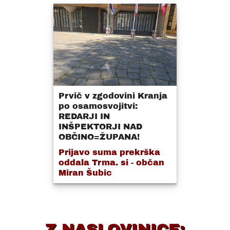
Prvič v zgodovini Kranja
po osamosvojitvi:
REDARJI IN
INŠPEKTORJI NAD
OBČINO=ŽUPANA!
Prijavo suma prekrška
oddala Trma. si - občan
Miran Šubic
Z NASLOVINICE: