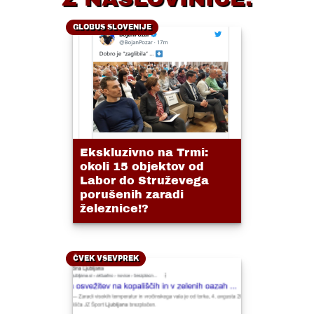
GLOBUS SLOVENIJE
Ekskluzivno na Trmi:
okoli 15 objektov od
Labor do Struževega
porušenih zaradi
železnice!?
ČVEK VSEVPREK