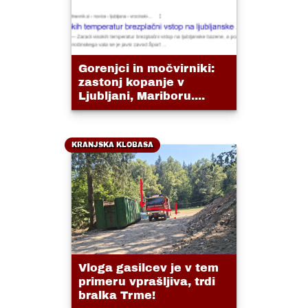
Gorenjci in močvirniki:
zastonj kopanje v
Ljubljani, Mariboru....
KRANJSKA KLOBASA
Vloga gasilcev je v tem
primeru vprašljiva, trdi
bralka Trme!