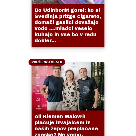
Bo Udinboršt gorel: ko si
Švedinja prižge cigareto,
domači gasilci dovažajo
vodo ....mladci veselo
kuhajo in vse bo v redu
dokler...
PREŠERNO MESTO
Ali Klemen Malovrh
plačuje izvajalcem iz
naših žepov preplačane
zneske? Ne vemo,