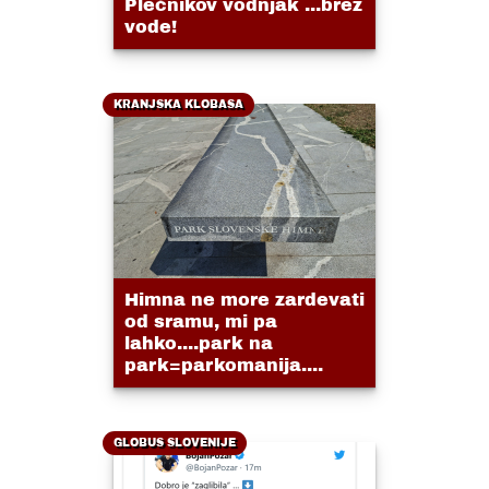
Plečnikov vodnjak ...brez
vode!
KRANJSKA KLOBASA
Himna ne more zardevati
od sramu, mi pa
lahko....park na
park=parkomanija....
GLOBUS SLOVENIJE