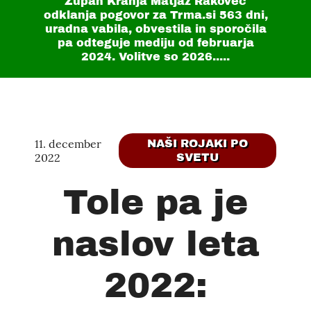
Župan Kranja Matjaž Rakovec
odklanja pogovor za Trma.si
563 dni
,
uradna vabila, obvestila in sporočila
pa odteguje mediju od februarja
2024. Volitve so 2026.....
11. december
NAŠI ROJAKI PO
2022
SVETU
Tole pa je
naslov leta
2022: