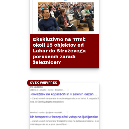
Ekskluzivno na Trmi:
okoli 15 objektov od
Labor do Struževega
porušenih zaradi
železnice!?
ČVEK VSEVPREK