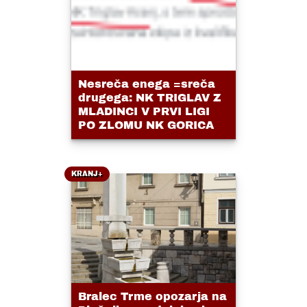
Nesreča enega =sreča
drugega: NK TRIGLAV Z
MLADINCI V PRVI LIGI
PO ZLOMU NK GORICA
KRANJ+
Bralec Trme opozarja na