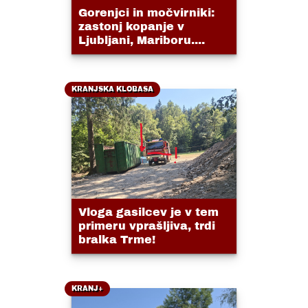
Gorenjci in močvirniki:
zastonj kopanje v
Ljubljani, Mariboru....
KRANJSKA KLOBASA
Vloga gasilcev je v tem
primeru vprašljiva, trdi
bralka Trme!
KRANJ+