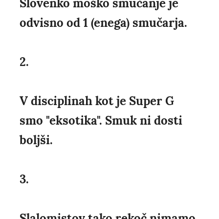
Slovenko moško smučanje je
odvisno od 1 (enega) smučarja.
2.
V disciplinah kot je Super G
smo "eksotika". Smuk ni dosti
boljši.
3.
Slalomistov tako rekoč nimamo.